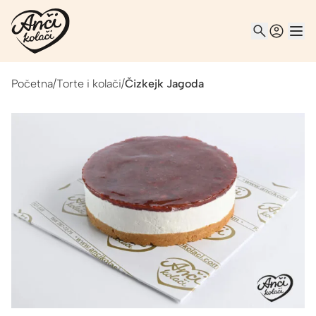
Početna
/
Torte i kolači
/
Čizkejk Jagoda