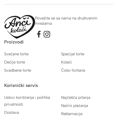
Povežite se sa nama na društvenim
mrežama
Proizvodi
Svečane torte
Specijal torte
Dečije torte
Kolači
Svadbene torte
Čoko fontana
Korisnički servis
Uslovi korišćenja i politika
Najčešća pitanja
privatnosti
Načini plaćanja
Dostava
Reklamacije