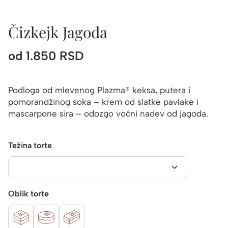
Čizkejk Jagoda
od
1.850
RSD
Podloga od mlevenog Plazma® keksa, putera i
pomorandžinog soka – krem od slatke pavlake i
mascarpone sira – odozgo voćni nadev od jagoda.
Težina torte
Oblik torte