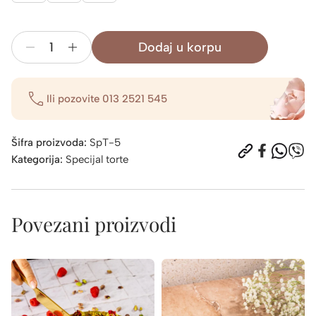
Dodaj u korpu
Čizkejk
Jagoda
količina
Ili pozovite
013 2521 545
Šifra proizvoda:
SpT-5
Kategorija:
Specijal torte
Povezani proizvodi