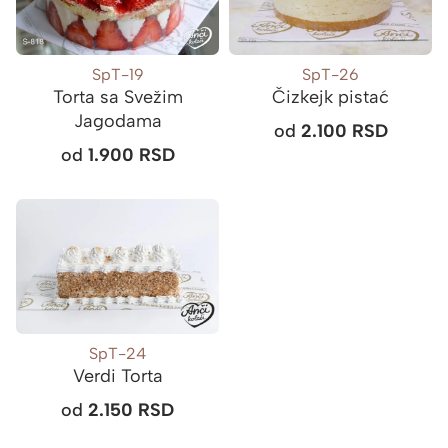
SpT-19
SpT-26
Torta sa Svežim
Čizkejk pistać
Jagodama
od
2.100
RSD
od
1.900
RSD
SpT-24
Verdi Torta
od
2.150
RSD