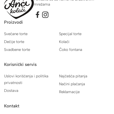
mrežama
Proizvodi
Svečane torte
Specijal torte
Dečije torte
Kolači
Svadbene torte
Čoko fontana
Korisnički servis
Uslovi korišćenja i politika
Najčešća pitanja
privatnosti
Načini plaćanja
Dostava
Reklamacije
Kontakt