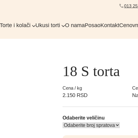
013 25
Torte i kolači
Ukusi torti
O nama
Posao
Kontakt
Cenovn
18 S torta
Cena / kg
Ce
2.150
RSD
Na
Odaberite veličinu