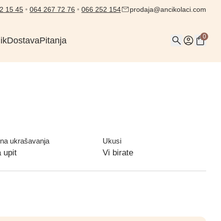
2 15 45
•
064 267 72 76
•
066 252 154
prodaja@ancikolaci.com
0
ik
Dostava
Pitanja
na ukrašavanja
Ukusi
 upit
Vi birate