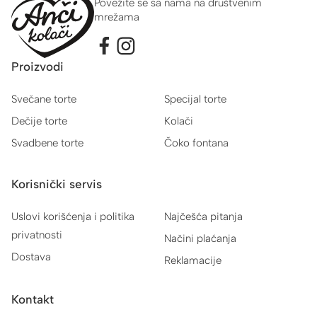
Povežite se sa nama na društvenim
mrežama
Proizvodi
Svečane torte
Specijal torte
Dečije torte
Kolači
Svadbene torte
Čoko fontana
Korisnički servis
Uslovi korišćenja i politika
Najčešća pitanja
privatnosti
Načini plaćanja
Dostava
Reklamacije
Kontakt