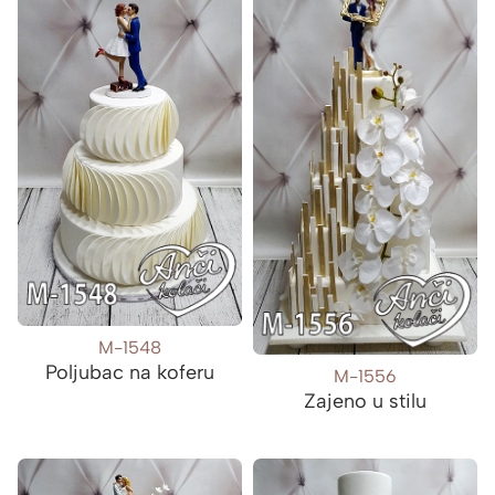
M-1548
Poljubac na koferu
M-1556
Zajeno u stilu