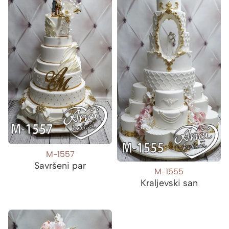
M-1557
Savršeni par
M-1555
Kraljevski san