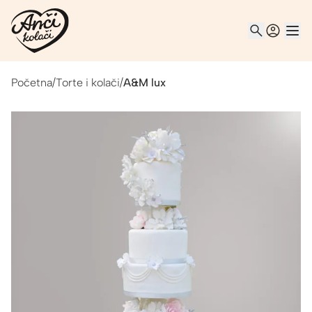
Početna
/
Torte i kolači
/
A&M lux