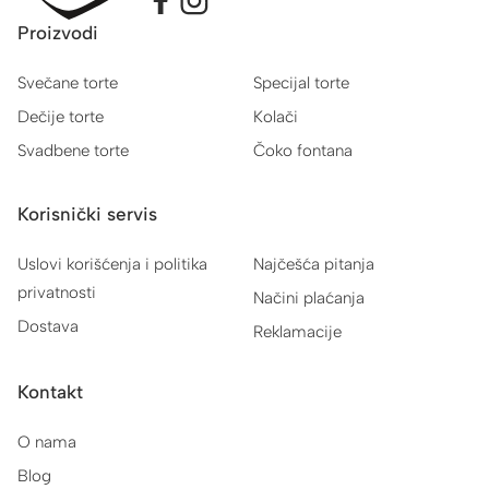
Proizvodi
Svečane torte
Specijal torte
Dečije torte
Kolači
Svadbene torte
Čoko fontana
Korisnički servis
Uslovi korišćenja i politika
Najčešća pitanja
privatnosti
Načini plaćanja
Dostava
Reklamacije
Kontakt
O nama
Blog