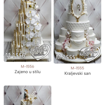
M-1556
M-1555
Zajeno u stilu
Kraljevski san