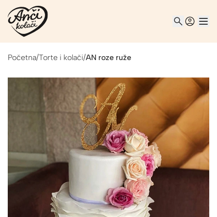
Početna
/
Torte i kolači
/
AN roze ruže