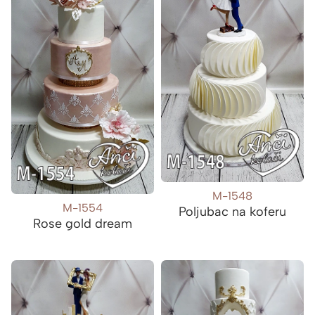
M-1548
M-1554
Poljubac na koferu
Rose gold dream