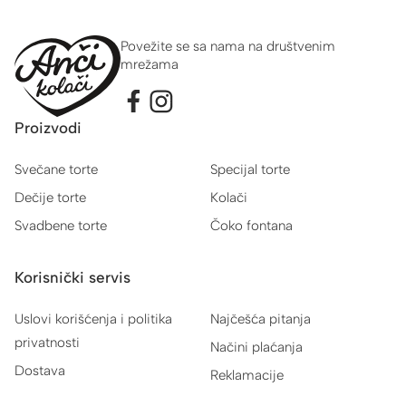
Povežite se sa nama na društvenim
mrežama
Proizvodi
Svečane torte
Specijal torte
Dečije torte
Kolači
Svadbene torte
Čoko fontana
Korisnički servis
Uslovi korišćenja i politika
Najčešća pitanja
privatnosti
Načini plaćanja
Dostava
Reklamacije