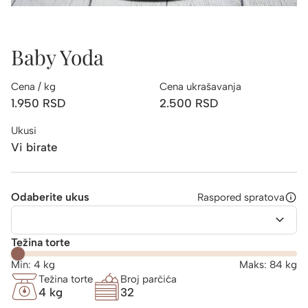
Baby Yoda
Cena / kg
Cena ukrašavanja
1.950
RSD
2.500
RSD
Ukusi
Vi birate
Odaberite ukus
Raspored spratova
Težina torte
Min:
4
kg
Maks:
84
kg
Težina torte
Broj parčića
4 kg
32