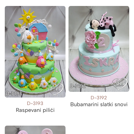
D-3192
D-3193
Bubamarini slatki snovi
Raspevani pilići