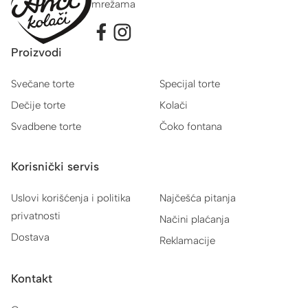
mrežama
Proizvodi
Svečane torte
Specijal torte
Dečije torte
Kolači
Svadbene torte
Čoko fontana
Korisnički servis
Uslovi korišćenja i politika
Najčešća pitanja
privatnosti
Načini plaćanja
Dostava
Reklamacije
Kontakt