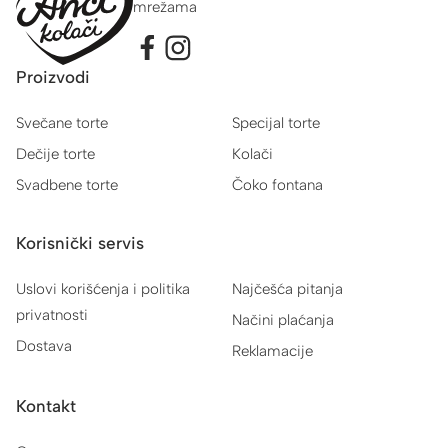
mrežama
Proizvodi
Svečane torte
Specijal torte
Dečije torte
Kolači
Svadbene torte
Čoko fontana
Korisnički servis
Uslovi korišćenja i politika
Najčešća pitanja
privatnosti
Načini plaćanja
Dostava
Reklamacije
Kontakt