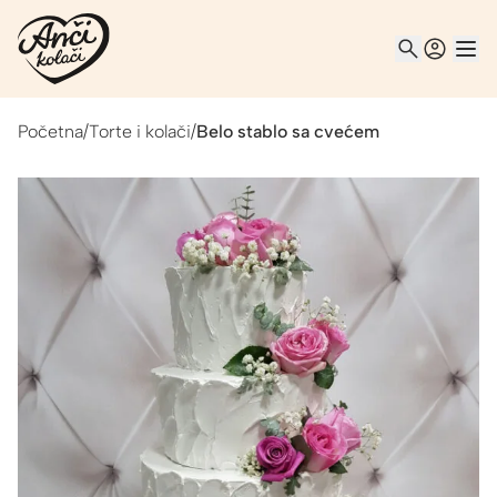
Početna
/
Torte i kolači
/
Belo stablo sa cvećem