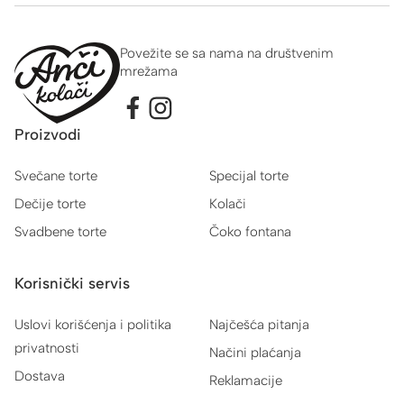
Povežite se sa nama na društvenim
mrežama
Proizvodi
Svečane torte
Specijal torte
Dečije torte
Kolači
Svadbene torte
Čoko fontana
Korisnički servis
Uslovi korišćenja i politika
Najčešća pitanja
privatnosti
Načini plaćanja
Dostava
Reklamacije