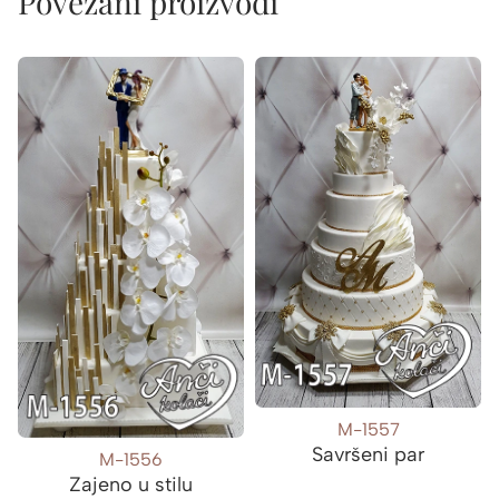
Povezani proizvodi
M-1557
Savršeni par
M-1556
Zajeno u stilu