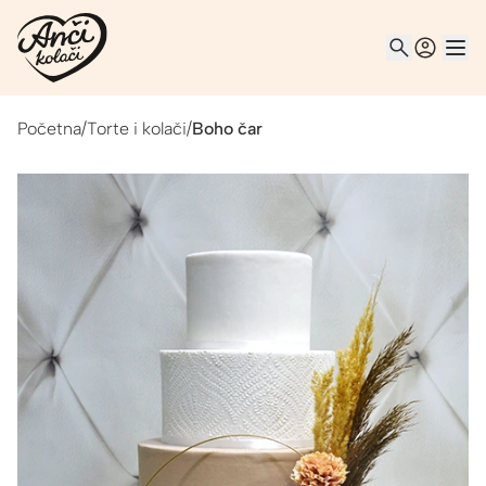
Početna
/
Torte i kolači
/
Boho čar