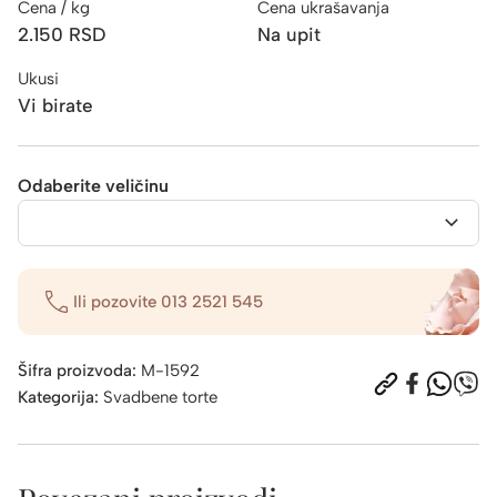
Cena / kg
Cena ukrašavanja
2.150
RSD
Na upit
Ukusi
Vi birate
Odaberite veličinu
Ili pozovite
013 2521 545
Šifra proizvoda:
M-1592
Kategorija:
Svadbene torte