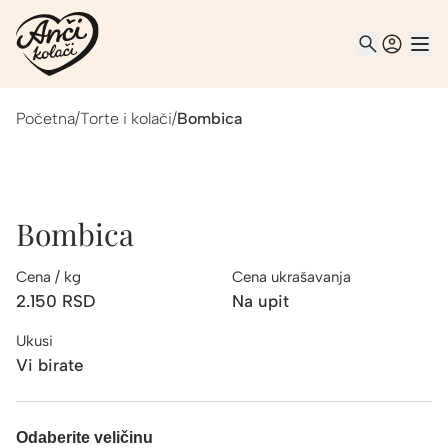
Početna
/
Torte i kolači
/
Bombica
Bombica
Cena / kg
Cena ukrašavanja
2.150
RSD
Na upit
Ukusi
Vi birate
Odaberite veličinu