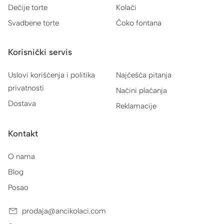
Dečije torte
Kolači
Svadbene torte
Čoko fontana
Korisnički servis
Uslovi korišćenja i politika
Najčešća pitanja
privatnosti
Načini plaćanja
Dostava
Reklamacije
Kontakt
O nama
Blog
Posao
prodaja@ancikolaci.com