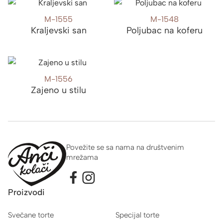
M-1555
M-1548
Kraljevski san
Poljubac na koferu
M-1556
Zajeno u stilu
Povežite se sa nama na društvenim
mrežama
Proizvodi
Svečane torte
Specijal torte