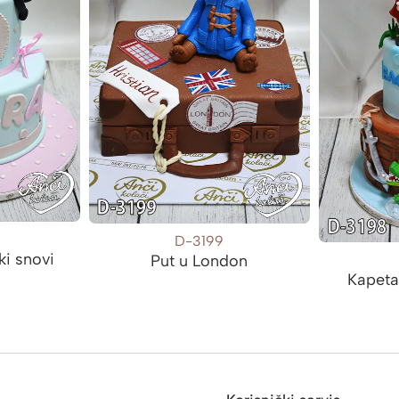
D-3199
ki snovi
Put u London
Kapeta