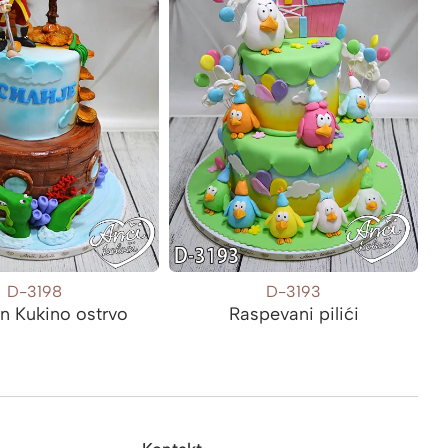
D-3198
D-3193
n Kukino ostrvo
Raspevani pilići