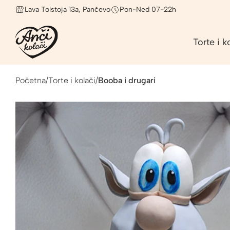
Lava Tolstoja 13a, Pančevo
Pon-Ned 07-22h
Torte i k
Početna
/
Torte i kolači
/
Booba i drugari