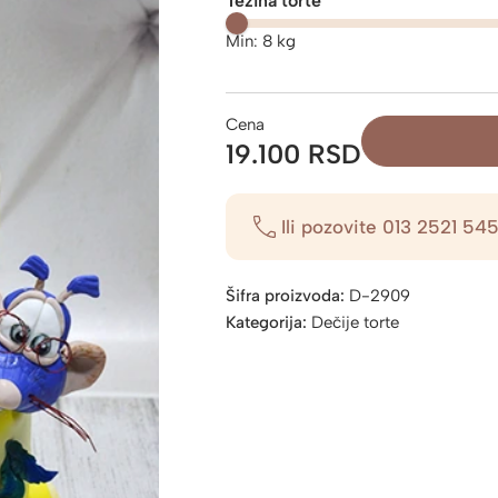
Težina torte
Min:
8
kg
Cena
19.100 RSD
Ili pozovite
013 2521 54
Šifra proizvoda:
D-2909
Kategorija:
Dečije torte