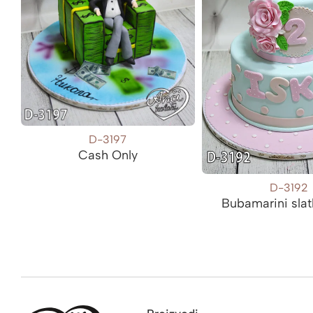
D-3197
Cash Only
D-3192
Bubamarini slat