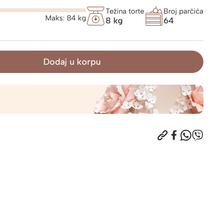
Težina torte
Broj parčića
Maks:
84
kg
8 kg
64
Dodaj u korpu
5