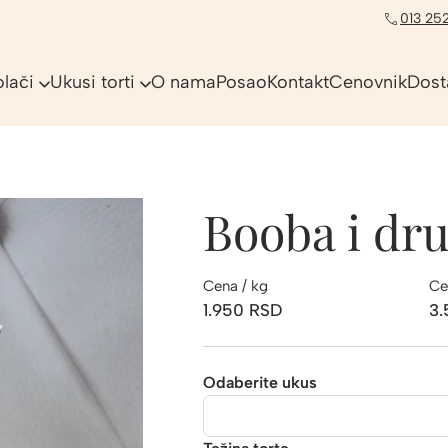
013 252
olači
Ukusi torti
O nama
Posao
Kontakt
Cenovnik
Dost
Booba i dru
Cena / kg
Ce
1.950
RSD
3
Odaberite ukus