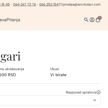
 15 45
•
064 267 72 76
•
066 252 154
prodaja@ancikolaci.com
0
ava
Pitanja
gari
na ukrašavanja
Ukusi
.500
RSD
Vi birate
Raspored spratova