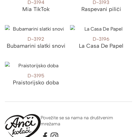
D-3194
D-3193
Mia TikTok
Raspevani pilići
D-3192
D-3196
Bubamarini slatki snovi
La Casa De Papel
D-3195
Praistorijsko doba
Povežite se sa nama na društvenim
mrežama