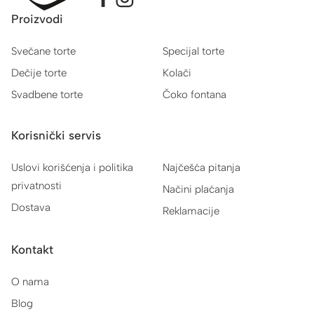
Proizvodi
Svečane torte
Specijal torte
Dečije torte
Kolači
Svadbene torte
Čoko fontana
Korisnički servis
Uslovi korišćenja i politika
Najčešća pitanja
privatnosti
Načini plaćanja
Dostava
Reklamacije
Kontakt
O nama
Blog