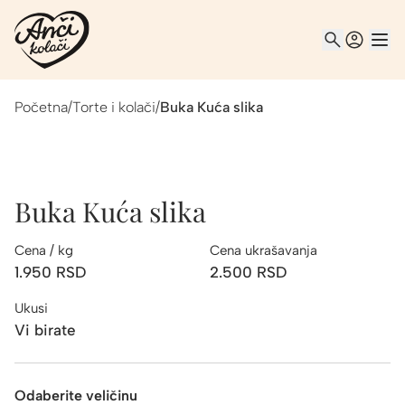
Početna
/
Torte i kolači
/
Buka Kuća slika
Buka Kuća slika
Cena / kg
Cena ukrašavanja
1.950
RSD
2.500
RSD
Ukusi
Vi birate
Odaberite veličinu