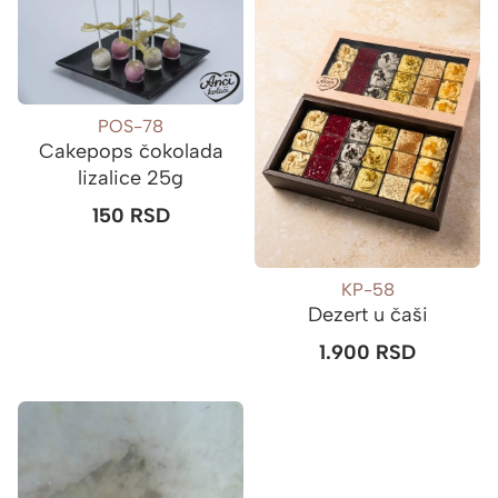
POS-78
Cakepops čokolada
lizalice 25g
150
RSD
KP-58
Dezert u čaši
1.900
RSD