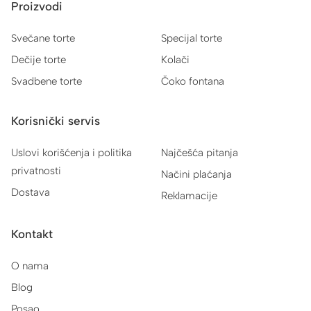
Proizvodi
Svečane torte
Specijal torte
Dečije torte
Kolači
Svadbene torte
Čoko fontana
Korisnički servis
Uslovi korišćenja i politika
Najčešća pitanja
privatnosti
Načini plaćanja
Dostava
Reklamacije
Kontakt
O nama
Blog
Posao