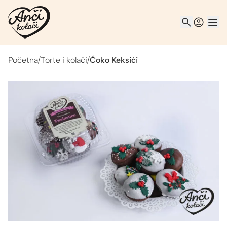
Početna
/
Torte i kolači
/
Čoko Keksići