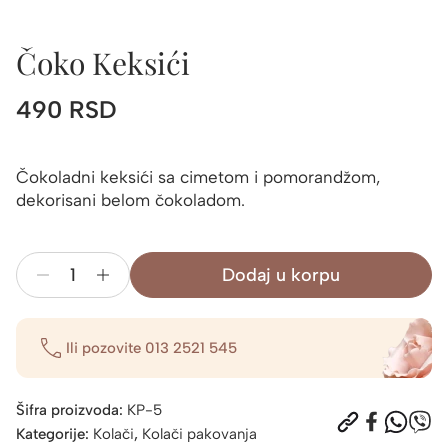
Čoko Keksići
490
RSD
Čokoladni keksići sa cimetom i pomorandžom,
dekorisani belom čokoladom.
Dodaj u korpu
Čoko
Keksići
količina
Ili pozovite
013 2521 545
Šifra proizvoda:
KP-5
Kategorije:
Kolači
,
Kolači pakovanja