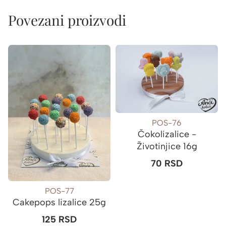
Povezani proizvodi
POS-76
Čokolizalice -
Životinjice 16g
70
RSD
POS-77
Cakepops lizalice 25g
125
RSD