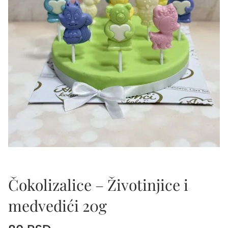
Čokolizalice – Životinjice i
medvedići 20g