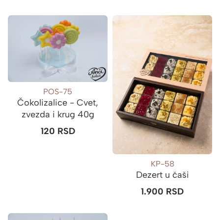
POS-75
Čokolizalice - Cvet,
zvezda i krug 40g
120
RSD
KP-58
Dezert u čaši
1.900
RSD