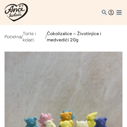
Torte i
Čokolizalice – Životinjice i
Početna
/
/
kolači
medvedići 20g