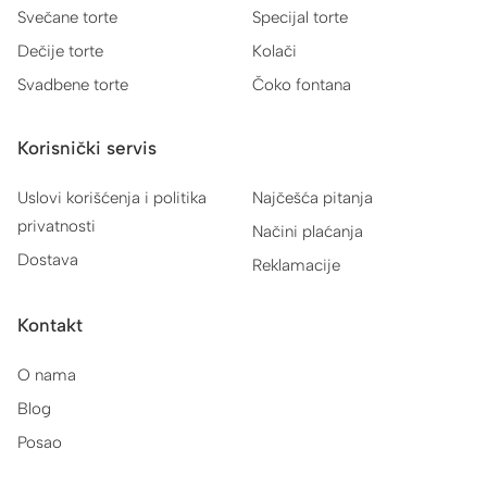
Svečane torte
Specijal torte
Dečije torte
Kolači
Svadbene torte
Čoko fontana
Korisnički servis
Uslovi korišćenja i politika
Najčešća pitanja
privatnosti
Načini plaćanja
Dostava
Reklamacije
Kontakt
O nama
Blog
Posao