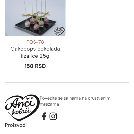
POS-78
Cakepops čokolada
lizalice 25g
150
RSD
Povežite se sa nama na društvenim
mrežama
Proizvodi