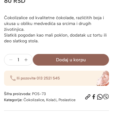
80
RSD
Čokolizalice od kvalitetne čokolade, različitih boja i
ukusa u obliku medvedića sa srcima i drugih
životinjica.
Slatkiš pogodan kao mali poklon, dodatak uz tortu ili
deo slatkog stola.
Dodaj u korpu
Čokolizalice
-
Životinjice
Ili pozovite
013 2521 545
i
medvedići
20g
Šifra proizvoda:
POS-73
količina
Kategorije:
Čokolizalice
,
Kolači
,
Poslastice