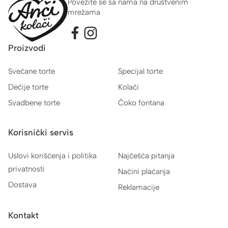
Povežite se sa nama na društvenim
mrežama
Proizvodi
Svečane torte
Specijal torte
Dečije torte
Kolači
Svadbene torte
Čoko fontana
Korisnički servis
Uslovi korišćenja i politika
Najčešća pitanja
privatnosti
Načini plaćanja
Dostava
Reklamacije
Kontakt