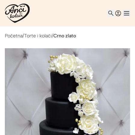
Početna
/
Torte i kolači
/
Crno zlato