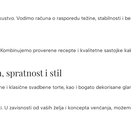
skustvo. Vodimo računa o rasporedu težine, stabilnosti i b
te. Kombinujemo proverene recepte i kvalitetne sastojke k
 spratnost i stil
e i klasične svadbene torte, kao i bogato dekorisane glam
i. U zavisnosti od vaših želja i koncepta venčanja, možemo