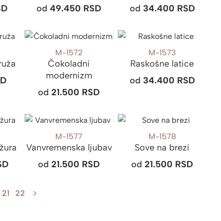
SD
od
49.450
RSD
od
34.400
RSD
M-1572
M-1573
ruža
Čokoladni
Raskošne latice
modernizm
SD
od
34.400
RSD
od
21.500
RSD
M-1577
M-1578
žura
Vanvremenska ljubav
Sove na brezi
SD
od
21.500
RSD
od
21.500
RSD
21
22