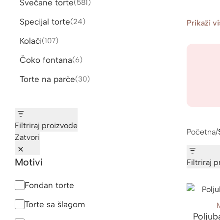
Svečane torte
581
581
proizvod
Specijal torte
24
24
Prikaži v
proizvoda
Kolači
107
107
proizvoda
Čoko fontana
6
6
proizvoda
Torte na parče
30
30
proizvoda
Filtriraj proizvode
Početna
/
Zatvori
Motivi
Filtriraj 
Motivi
Fondan torte
Torte sa šlagom
Poljub