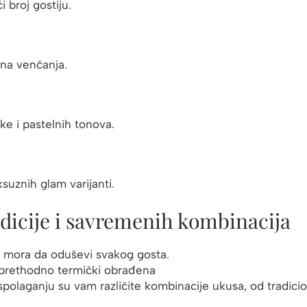
 broj gostiju.
mena venčanja.
ke i pastelnih tonova.
suznih glam varijanti.
adicije i savremenih kombinacija
a mora da oduševi svakog gosta.
su prethodno termički obrađena
aspolaganju su vam različite kombinacije ukusa, od tradici