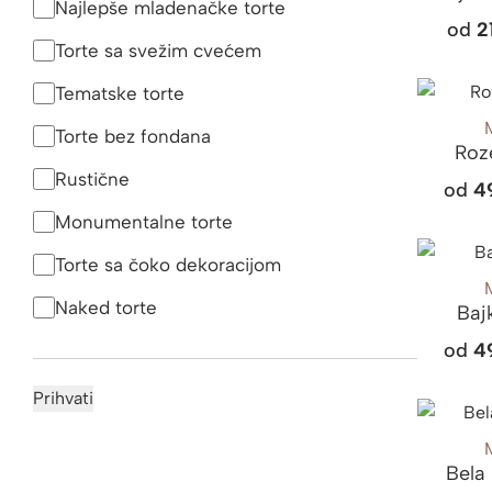
Najlepše mladenačke torte
od
2
Torte sa svežim cvećem
Tematske torte
Torte bez fondana
Roz
Rustične
od
4
Monumentalne torte
Torte sa čoko dekoracijom
Naked torte
Baj
od
4
Prihvati
Bela 