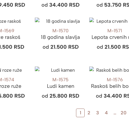
9.450
RSD
od
34.400
RSD
od
53.750
R
M-1569
M-1570
M-1571
e raskoš
18 godina slavlja
Lepota crvenih 
1.500
RSD
od
21.500
RSD
od
21.500
R
M-1574
M-1575
M-1576
roze ruže
Ludi kamen
Raskoš belih bo
5.800
RSD
od
25.800
RSD
od
34.400
R
1
2
3
4
…
20