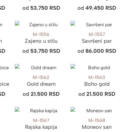
SD
od
53.750
RSD
od
49.450
RSD
M-1556
M-1557
n
Zajeno u stilu
Savršeni par
SD
od
53.750
RSD
od
86.000
RSD
M-1562
M-1563
bice
Gold dream
Boho gold
SD
od
21.500
RSD
od
21.500
RSD
M-1567
M-1568
Rajska kapija
Moneov san