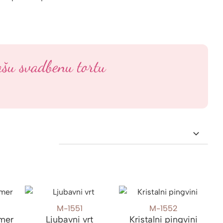
ašu svadbenu tortu
M-1551
M-1552
mer
Ljubavni vrt
Kristalni pingvini