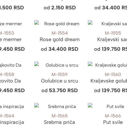
1.500
RSD
od
2.150
RSD
od
34.400
R
M-1553
M-1554
M-1555
e mermer
Rose gold dream
Kraljevski sa
9.450
RSD
od
34.400
RSD
od
139.750
R
M-1558
M-1559
M-1560
kovito Da
Golubice u srcu
Kraljevske golu
9.450
RSD
od
53.750
RSD
od
139.750
R
M-1564
M-1565
M-1566
inspiracija
Srebrna priča
Put svile