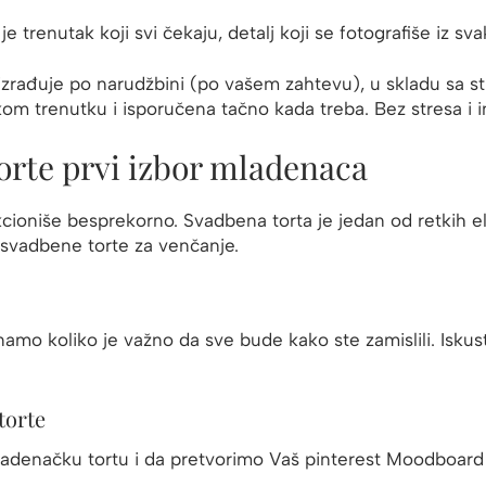
e trenutak koji svi čekaju, detalj koji se fotografiše iz s
zrađuje po narudžbini (po vašem zahtevu), u skladu sa sti
akom trenutku i isporučena tačno kada treba. Bez stresa i i
torte prvi izbor mladenaca
cioniše besprekorno. Svadbena torta je jedan od retkih ele
 svadbene torte za venčanje.
znamo koliko je važno da sve bude kako ste zamislili. I
torte
denačku tortu i da pretvorimo Vaš pinterest Moodboard 