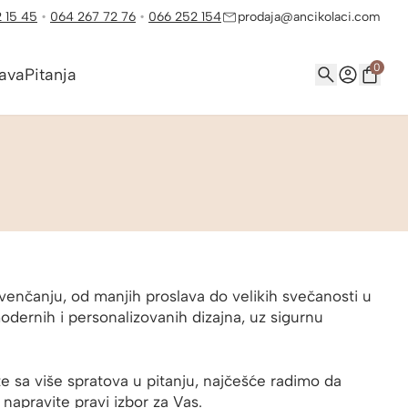
 15 45
•
064 267 72 76
•
066 252 154
prodaja@ancikolaci.com
0
ava
Pitanja
enčanju, od manjih proslava do velikih svečanosti u
odernih i personalizovanih dizajna, uz sigurnu
e sa više spratova u pitanju, najčešće radimo da
apravite pravi izbor za Vas.