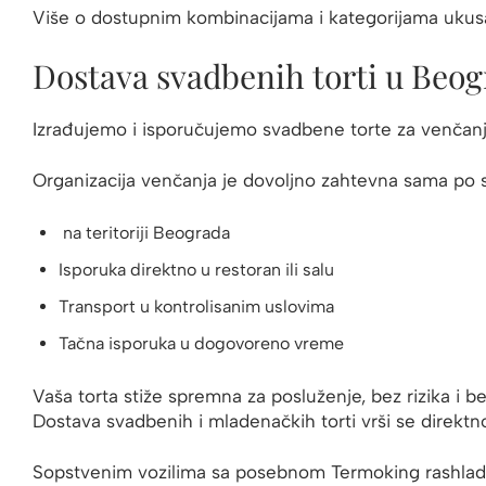
Više o dostupnim kombinacijama i kategorijama ukusa
Dostava svadbenih torti u Beog
Izrađujemo i isporučujemo svadbene torte za venčanja 
Organizacija venčanja je dovoljno zahtevna sama po 
na teritoriji Beograda
Isporuka direktno u restoran ili salu
Transport u kontrolisanim uslovima
Tačna isporuka u dogovoreno vreme
Vaša torta stiže spremna za posluženje, bez rizika i 
Dostava svadbenih i mladenačkih torti vrši se direktno
Sopstvenim vozilima sa posebnom Termoking rashlad