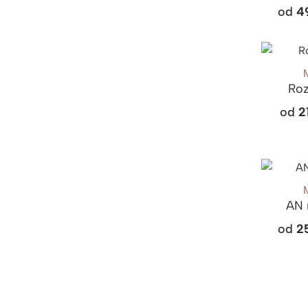
od
4
Roz
od
2
AN 
od
2