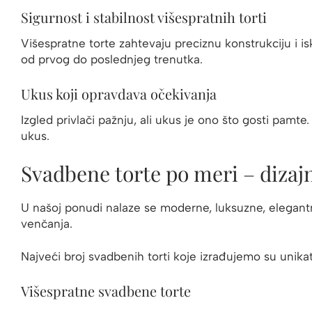
Sigurnost i stabilnost višespratnih torti
Višespratne torte zahtevaju preciznu konstrukciju i i
od prvog do poslednjeg trenutka.
Ukus koji opravdava očekivanja
Izgled privlači pažnju, ali ukus je ono što gosti pam
ukus.
Svadbene torte po meri – dizajn,
U našoj ponudi nalaze se moderne, luksuzne, elegantn
venčanja.
Najveći broj svadbenih torti koje izrađujemo su unikat
Višespratne svadbene torte