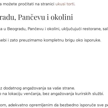
 možete pročitati na stranici
ukusi torti
.
radu, Pančevu i okolini
u Beogradu, Pančevu i okolini, uključujući restorane, sal
sebi i zato preuzimamo kompletnu brigu oko isporuke.
bez dodatnog angažovanja sa vaše strane.
 na lokaciju venčanja, bez angažovanja kurirskih službi.
om, adekvatno opremljenim da bezbedno isporuče sve po