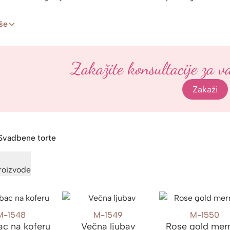
iše
Zakažite konsultacije za v
Zakaži
Svadbene torte
proizvode
M-1548
M-1549
M-1550
ac na koferu
Večna ljubav
Rose gold mer