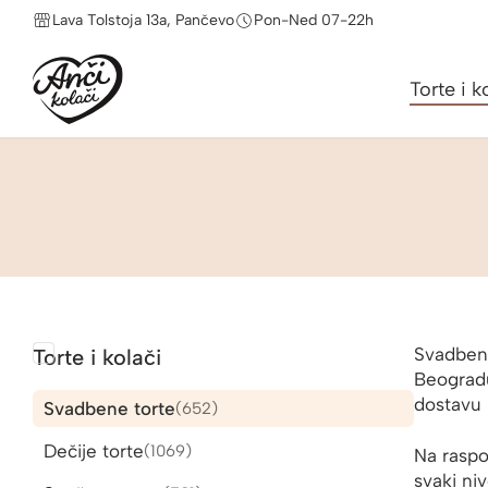
Lava Tolstoja 13a, Pančevo
Pon-Ned 07-22h
Torte i k
Svadbene
Torte i kolači
Beogradu
dostavu 
Svadbene torte
652
652
proizvoda
Dečije torte
1069
1069
Na raspo
proizvoda
svaki ni