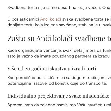
Svadbena torta nije samo desert na kraju večeri. Ona j
U poslastičarnici
Anči kolači
svaka svadbena torta se i
dobijate tortu koja izgleda savršeno, stabilna je u sv
Zašto su Anči kolači svadbene 
Kada organizujete venčanje, svaki detalj mora da funk
zato je važno da imate pouzdanog partnera za izradu
Više od 20 godina iskustva u izradi torti
Kao porodična poslastičarnica sa dugom tradicijom, 
potencijalne izazove, od konstrukcije do transporta.
Individualno projektovanje svake mladenačke 
Spremni smo da zajedno osmislimo Vašu savršenu mla