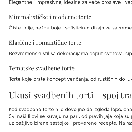
Elegantne i impresivne, idealne za veće proslave i veći
Minimalističke i moderne torte
Čiste linije, nežne boje i sofisticiran dizajn za savre
Klasične i romantične torte
Bezvremenski stil sa dekoracijama poput cvetova, čip
Tematske svadbene torte
Torte koje prate koncept venčanja, od rustičnih do luk
Ukusi svadbenih torti – spoj tr
Kod svadbene torte nije dovoljno da izgleda lepo, on
Svi naši filovi se kuvaju na pari, od pravih jaja koja 
uz pažljivo birane sastojke i proverene recepte. Na r