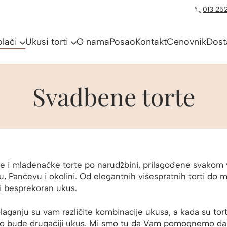
013 252
olači
Ukusi torti
O nama
Posao
Kontakt
Cenovnik
Dost
Svadbene torte
 i mladenačke torte po narudžbini, prilagođene svakom v
, Pančevu i okolini. Od elegantnih višespratnih torti do m
i besprekoran ukus.
laganju su vam različite kombinacije ukusa, a kada su tort
vo bude drugačiji ukus. Mi smo tu da Vam pomognemo da n