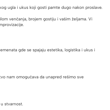
vakog ugla i ukus koji gosti pamte dugo nakon proslave.
lom venčanja, brojem gostiju i vašim željama. Vi
mprovizacije.
menata gde se spajaju estetika, logistika i ukus i
skustvo nam omogućava da unapred rešimo sve
u stvarnost.