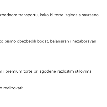
ezbednom transportu, kako bi torta izgledala savršeno
ako bismo obezbedili bogat, balansiran i nezaboravan
 i premium torte prilagođene različitim stilovima
 realizovati: