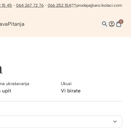
 15 45
•
064 267 72 76
•
066 252 154
prodaja@ancikolaci.com
0
ava
Pitanja
a
na ukrašavanja
Ukusi
 upit
Vi birate