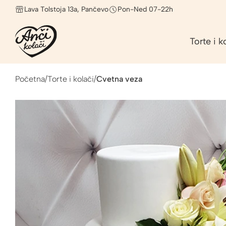
Lava Tolstoja 13a, Pančevo
Pon-Ned 07-22h
Torte i k
Početna
/
Torte i kolači
/
Cvetna veza