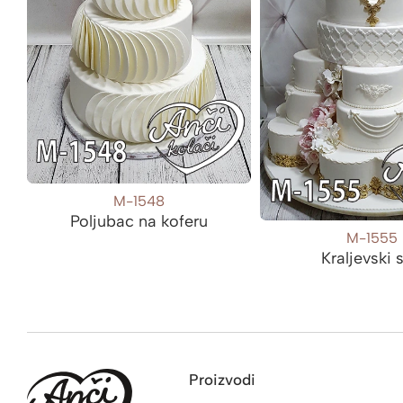
M-1548
Poljubac na koferu
M-1555
Kraljevski 
Proizvodi