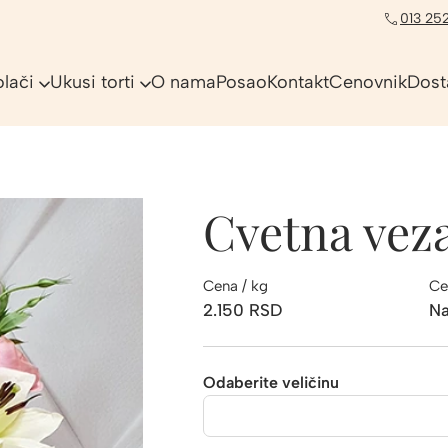
013 252
olači
Ukusi torti
O nama
Posao
Kontakt
Cenovnik
Dost
Cvetna vez
Cena / kg
Ce
2.150
RSD
Na
Odaberite veličinu