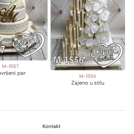
M-1557
avršeni par
M-1556
Zajeno u stilu
Kontakt