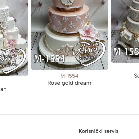
S
M-1554
Rose gold dream
san
Korisnički servis