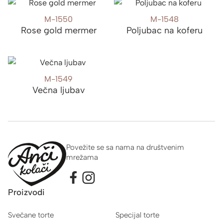
M-1550
M-1548
Rose gold mermer
Poljubac na koferu
M-1549
Večna ljubav
Povežite se sa nama na društvenim
mrežama
Proizvodi
Svečane torte
Specijal torte