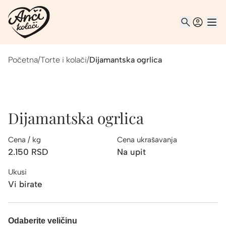
Početna
/
Torte i kolači
/
Dijamantska ogrlica
Dijamantska ogrlica
Cena / kg
Cena ukrašavanja
2.150
RSD
Na upit
Ukusi
Vi birate
Odaberite veličinu