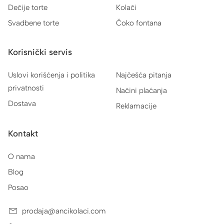
Dečije torte
Kolači
Svadbene torte
Čoko fontana
Korisnički servis
Uslovi korišćenja i politika
Najčešća pitanja
privatnosti
Načini plaćanja
Dostava
Reklamacije
Kontakt
O nama
Blog
Posao
prodaja@ancikolaci.com