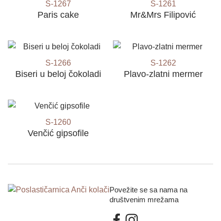
S-1267
S-1261
Paris cake
Mr&Mrs Filipović
S-1266
S-1262
Biseri u beloj čokoladi
Plavo-zlatni mermer
S-1260
Venčić gipsofile
Povežite se sa nama na
društvenim mrežama