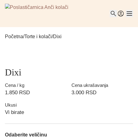
Početna
/
Torte i kolači
/
Dixi
Dixi
Cena / kg
Cena ukrašavanja
1.850
RSD
3.000
RSD
Ukusi
Vi birate
Odaberite veličinu