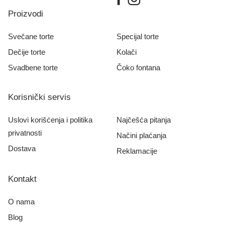
Proizvodi
Svečane torte
Specijal torte
Dečije torte
Kolači
Svadbene torte
Čoko fontana
Korisnički servis
Uslovi korišćenja i politika
Najčešća pitanja
privatnosti
Načini plaćanja
Dostava
Reklamacije
Kontakt
O nama
Blog