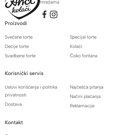
mrežama
Proizvodi
Svečane torte
Specijal torte
Dečije torte
Kolači
Svadbene torte
Čoko fontana
Korisnički servis
Uslovi korišćenja i politika
Najčešća pitanja
privatnosti
Načini plaćanja
Dostava
Reklamacije
Kontakt