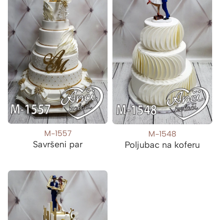
M-1557
M-1548
Savršeni par
Poljubac na koferu