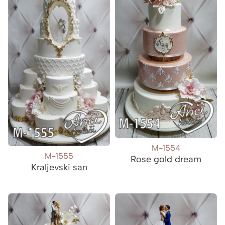
M-1554
M-1555
Rose gold dream
Kraljevski san