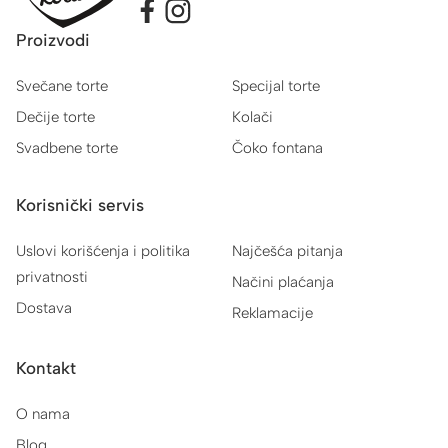
Proizvodi
Svečane torte
Specijal torte
Dečije torte
Kolači
Svadbene torte
Čoko fontana
Korisnički servis
Uslovi korišćenja i politika
Najčešća pitanja
privatnosti
Načini plaćanja
Dostava
Reklamacije
Kontakt
O nama
Blog