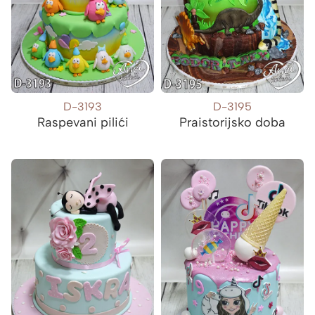
D-3193
D-3195
Raspevani pilići
Praistorijsko doba