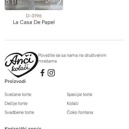
D-3196
La Casa De Papel
Povežite se sa nama na društvenim
mrežama
Proizvodi
Svečane torte
Specijal torte
Dečije torte
Kolači
Svadbene torte
Čoko fontana
Korisnički servis