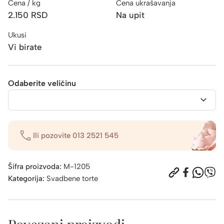
Cena / kg
Cena ukrašavanja
2.150
RSD
Na upit
Ukusi
Vi birate
Odaberite veličinu
Ili pozovite
013 2521 545
Šifra proizvoda:
M-1205
Kategorija:
Svadbene torte