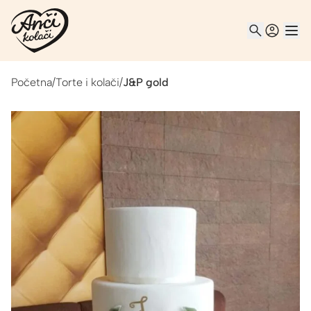
Početna
/
Torte i kolači
/
J&P gold