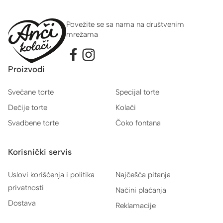
Povežite se sa nama na društvenim
mrežama
Proizvodi
Svečane torte
Specijal torte
Dečije torte
Kolači
Svadbene torte
Čoko fontana
Korisnički servis
Uslovi korišćenja i politika
Najčešća pitanja
privatnosti
Načini plaćanja
Dostava
Reklamacije