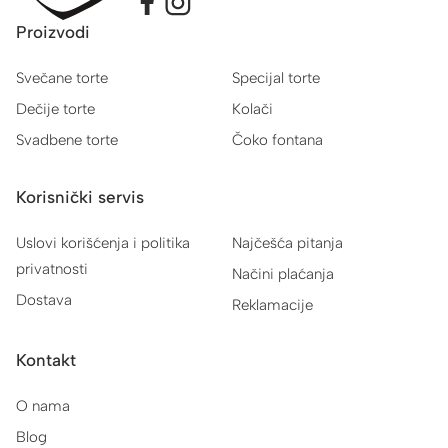
Proizvodi
Svečane torte
Specijal torte
Dečije torte
Kolači
Svadbene torte
Čoko fontana
Korisnički servis
Uslovi korišćenja i politika
Najčešća pitanja
privatnosti
Načini plaćanja
Dostava
Reklamacije
Kontakt
O nama
Blog