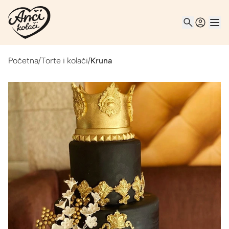
Početna
/
Torte i kolači
/
Kruna