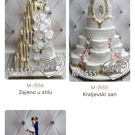
M-1556
M-1555
Zajeno u stilu
Kraljevski san