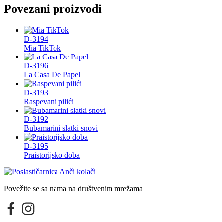
Povezani proizvodi
D-3194
Mia TikTok
D-3196
La Casa De Papel
D-3193
Raspevani pilići
D-3192
Bubamarini slatki snovi
D-3195
Praistorijsko doba
Povežite se sa nama na društvenim mrežama