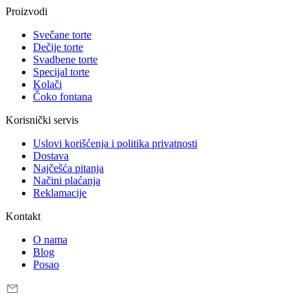
Proizvodi
Svečane torte
Dečije torte
Svadbene torte
Specijal torte
Kolači
Čoko fontana
Korisnički servis
Uslovi korišćenja i politika privatnosti
Dostava
Najčešća pitanja
Načini plaćanja
Reklamacije
Kontakt
O nama
Blog
Posao