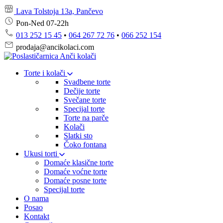
Lava Tolstoja 13a, Pančevo
Pon-Ned 07-22h
013 252 15 45
•
064 267 72 76
•
066 252 154
prodaja@ancikolaci.com
Torte i kolači
Svadbene torte
Dečije torte
Svečane torte
Specijal torte
Torte na parče
Kolači
Slatki sto
Čoko fontana
Ukusi torti
Domaće klasične torte
Domaće voćne torte
Domaće posne torte
Specijal torte
O nama
Posao
Kontakt