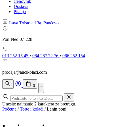
Cenovnik
Dostava
Pitanja
Lava Tolstoja 13a, Pančevo
Pon-Ned 07-22h
013 252 15 45
•
064 267 72 76
•
066 252 154
prodaja@ancikolaci.com
0
Unesite najmanje 2 karaktera za pretragu.
Početna
/
Torte i kolači
/
Lenin poni