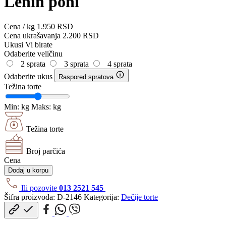
Lenin poni
Cena / kg
1.950
RSD
Cena ukrašavanja
2.200
RSD
Ukusi
Vi birate
Odaberite veličinu
2 sprata
3 sprata
4 sprata
Odaberite ukus
Raspored spratova
Težina torte
Min:
kg
Maks:
kg
Težina torte
Broj parčića
Cena
Dodaj u korpu
Ili pozovite
013 2521 545
Šifra proizvoda:
D-2146
Kategorija:
Dečije torte