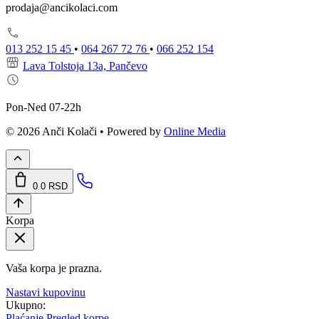
prodaja@ancikolaci.com
013 252 15 45
•
064 267 72 76
•
066 252 154
Lava Tolstoja 13a, Pančevo
Pon-Ned 07-22h
© 2026 Anči Kolači • Powered by
Online Media
0
0 RSD
Korpa
Vaša korpa je prazna.
Nastavi kupovinu
Ukupno:
Plaćanje
Pregled korpe