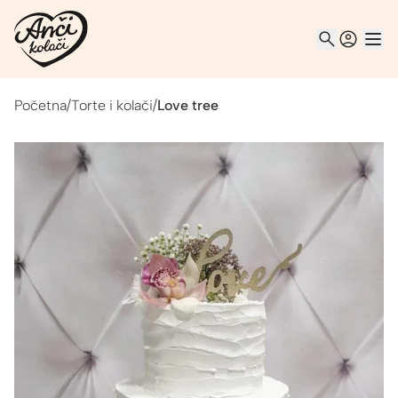
Početna
/
Torte i kolači
/
Love tree