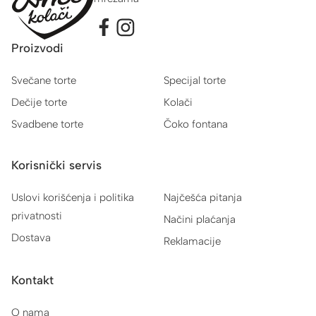
Proizvodi
Svečane torte
Specijal torte
Dečije torte
Kolači
Svadbene torte
Čoko fontana
Korisnički servis
Uslovi korišćenja i politika
Najčešća pitanja
privatnosti
Načini plaćanja
Dostava
Reklamacije
Kontakt
O nama