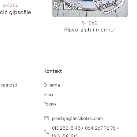
S-1260
čić gipsofile
S-1262
Plavo-zlatni mermer
Kontakt
ivatnosti
O nama
Blog
Posao
prodaja@ancikolaci.com
•
•
013 252 15 45
064 267 72 76
066 252 154