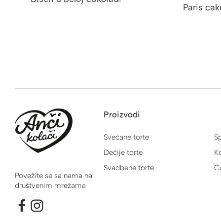
Paris cak
Proizvodi
Svečane torte
Sp
Dečije torte
Ko
Svadbene torte
Č
Povežite se sa nama na
društvenim mrežama