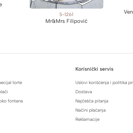
e
Ven
S-1261
Mr&Mrs Filipović
Korisnički servis
ecijal torte
Uslovi korišćenja i politika pr
lači
Dostava
oko fontana
Najčešća pitanja
Načini plaćanja
Reklamacije