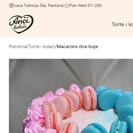
Lava Tolstoja 13a, Pančevo
Pon-Ned 07-22h
Torte i k
Početna
/
Torte i kolači
/
Macarons dve boje