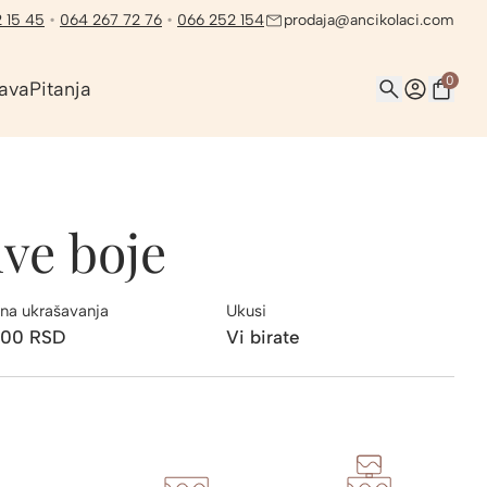
 15 45
•
064 267 72 76
•
066 252 154
prodaja@ancikolaci.com
0
ava
Pitanja
ve boje
na ukrašavanja
Ukusi
200
RSD
Vi birate