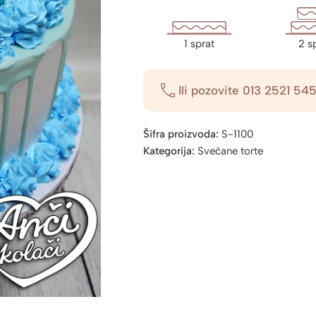
1 sprat
2 s
Ili pozovite
013 2521 54
Šifra proizvoda:
S-1100
Kategorija:
Svečane torte