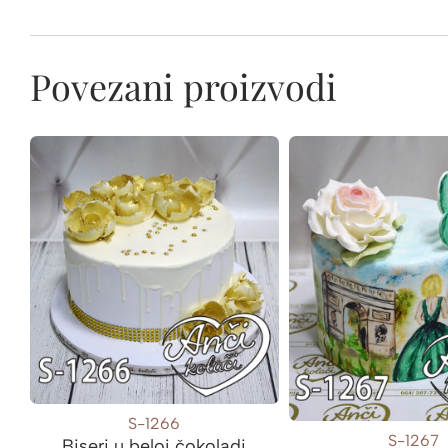
Povezani proizvodi
S-1266
S-1267
Biseri u beloj čokoladi