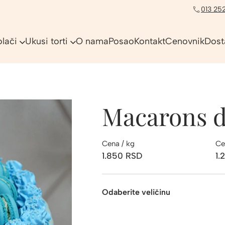
013 252
olači
Ukusi torti
O nama
Posao
Kontakt
Cenovnik
Dost
Macarons d
Cena / kg
Ce
1.850
RSD
1.
Odaberite veličinu