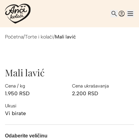
Početna
/
Torte i kolači
/
Mali lavić
Mali lavić
Cena / kg
Cena ukrašavanja
1.950
RSD
2.200
RSD
Ukusi
Vi birate
Odaberite veličinu