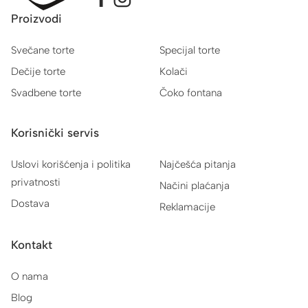
Proizvodi
Svečane torte
Specijal torte
Dečije torte
Kolači
Svadbene torte
Čoko fontana
Korisnički servis
Uslovi korišćenja i politika
Najčešća pitanja
privatnosti
Načini plaćanja
Dostava
Reklamacije
Kontakt
O nama
Blog