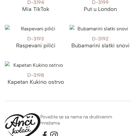
D-3194
D-3199
Mia TikTok
Put u London
D-3193
D-3192
Raspevani pilići
Bubamarini slatki snovi
D-3198
Kapetan Kukino ostrvo
Povežite se sa nama na društvenim
mrežama