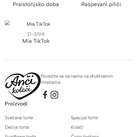
Praistorijsko doba
Raspevani pilići
D-3194
Mia TikTok
Povežite se sa nama na društvenim
mrežama
Proizvodi
Svečane torte
Specijal torte
Dečije torte
Kolači
Svadbene torte
Čoko fontana