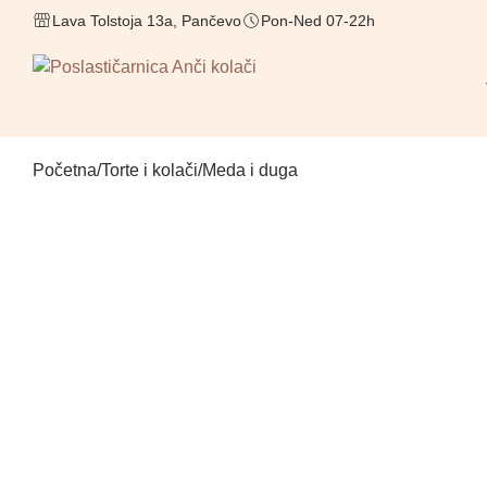
Lava Tolstoja 13a, Pančevo
Pon-Ned 07-22h
Početna
/
Torte i kolači
/
Meda i duga