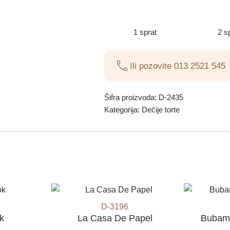
1 sprat
2 s
Ili pozovite
013 2521 545
Šifra proizvoda:
D-2435
Kategorija:
Dečije torte
D-3196
k
La Casa De Papel
Bubamar