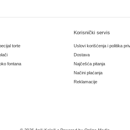
Korisnički servis
ecijal torte
Uslovi korišćenja i politika pri
lači
Dostava
oko fontana
Najčešća pitanja
Načini plaćanja
Reklamacije