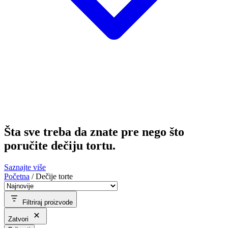
Šta sve treba da znate pre nego što
poručite dečiju tortu.
Saznajte više
Početna
/
Dečije torte
Filtriraj proizvode
Zatvori