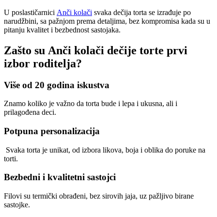
U poslastičarnici
Anči kolači
svaka dečija torta se izrađuje po
narudžbini, sa pažnjom prema detaljima, bez kompromisa kada su u
pitanju kvalitet i bezbednost sastojaka.
Zašto su Anči kolači dečije torte prvi
izbor roditelja?
Više od 20 godina iskustva
Znamo koliko je važno da torta bude i lepa i ukusna, ali i
prilagođena deci.
Potpuna personalizacija
Svaka torta je unikat, od izbora likova, boja i oblika do poruke na
torti.
Bezbedni i kvalitetni sastojci
Filovi su termički obrađeni, bez sirovih jaja, uz pažljivo birane
sastojke.