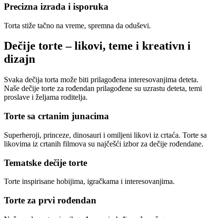
Precizna izrada i isporuka
Torta stiže tačno na vreme, spremna da oduševi.
Dečije torte – likovi, teme i kreativn
i
dizajn
Svaka dečija torta može biti prilagođena interesovanjima deteta.
Naše dečije torte za rođendan prilagođene su uzrastu deteta, temi
proslave i željama roditelja.
Torte sa crtanim junacima
Superheroji, princeze, dinosauri i omiljeni likovi iz crtaća. Torte sa
likovima iz crtanih filmova su najčešći izbor za dečije rođendane.
Tematske dečije torte
Torte inspirisane hobijima, igračkama i interesovanjima.
Torte za prvi rođendan