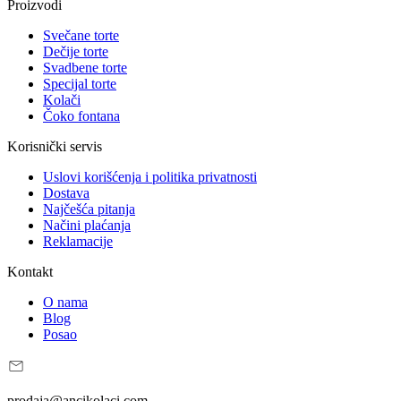
Proizvodi
Svečane torte
Dečije torte
Svadbene torte
Specijal torte
Kolači
Čoko fontana
Korisnički servis
Uslovi korišćenja i politika privatnosti
Dostava
Najčešća pitanja
Načini plaćanja
Reklamacije
Kontakt
O nama
Blog
Posao
prodaja@ancikolaci.com