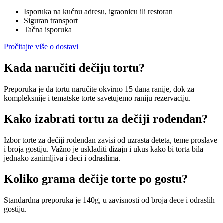
Isporuka na kućnu adresu, igraonicu ili restoran
Siguran transport
Tačna isporuka
Pročitajte više o dostavi
Kada naručiti dečiju tortu?
Preporuka je da tortu naručite okvirno 15 dana ranije, dok za
kompleksnije i tematske torte savetujemo raniju rezervaciju.
Kako izabrati tortu za dečiji rođendan?
Izbor torte za dečiji rođendan zavisi od uzrasta deteta, teme proslave
i broja gostiju. Važno je uskladiti dizajn i ukus kako bi torta bila
jednako zanimljiva i deci i odraslima.
Koliko grama dečije torte po gostu?
Standardna preporuka je 140g, u zavisnosti od broja dece i odraslih
gostiju.