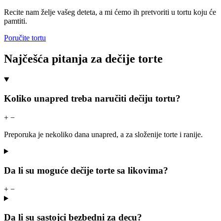
Recite nam želje vašeg deteta, a mi ćemo ih pretvoriti u tortu koju će
pamtiti.
Poručite tortu
Najčešća pitanja za dečije torte
Koliko unapred treba naručiti dečiju tortu?
+
−
Preporuka je nekoliko dana unapred, a za složenije torte i ranije.
Da li su moguće dečije torte sa likovima?
+
−
Da li su sastojci bezbedni za decu?