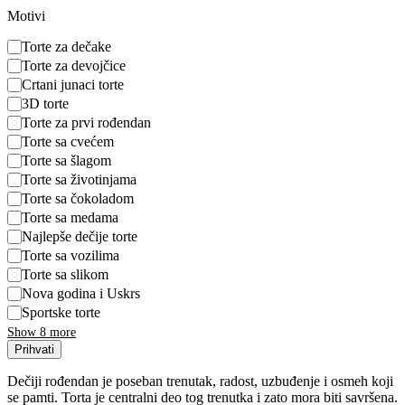
Motivi
Motivi
Torte za dečake
Torte za devojčice
Crtani junaci torte
3D torte
Torte za prvi rođendan
Torte sa cvećem
Torte sa šlagom
Torte sa životinjama
Torte sa čokoladom
Torte sa medama
Najlepše dečije torte
Torte sa vozilima
Torte sa slikom
Nova godina i Uskrs
Sportske torte
Show 8 more
Prihvati
Dečiji rođendan je poseban trenutak, radost, uzbuđenje i osmeh koji
se pamti. Torta je centralni deo tog trenutka i zato mora biti savršena.