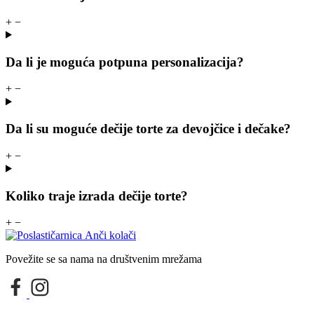
+
−
Da li je moguća potpuna personalizacija?
+
−
Da li su moguće dečije torte za devojčice i dečake?
+
−
Koliko traje izrada dečije torte?
+
−
Povežite se sa nama na društvenim mrežama