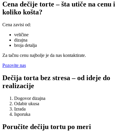
Cena dečije torte – šta utiče na cenu i
koliko košta?
Cena zavisi od:
veličine
dizajna
broja detalja
Za tačnu cenu najbolje je da nas kontaktirate.
Pozovite nas
Dečija torta bez stresa – od ideje do
realizacije
Dogovor dizajna
Odabir ukusa
Izrada
Isporuka
Poručite dečiju tortu po meri