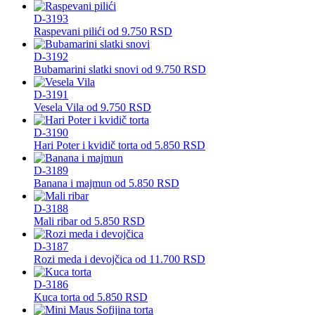
D-3193
Raspevani pilići
od
9.750
RSD
D-3192
Bubamarini slatki snovi
od
9.750
RSD
D-3191
Vesela Vila
od
9.750
RSD
D-3190
Hari Poter i kvidič torta
od
5.850
RSD
D-3189
Banana i majmun
od
5.850
RSD
D-3188
Mali ribar
od
5.850
RSD
D-3187
Rozi meda i devojčica
od
11.700
RSD
D-3186
Kuca torta
od
5.850
RSD