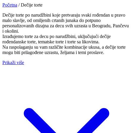
Početna
/
Dečije torte
Dečije torte po narudžbini koje pretvaraju svaki rođendan u pravo
malo slavlje, od omiljenih crtanih junaka do potpuno
personalizovanih dizajna za decu svih uzrasta u Beogradu, Pančevu
i okolini.
Izrađujemo torte za decu po narudžbini, uključujući dečije
rođendanske torte, tematske torte i torte sa likovima.
Na raspolaganju su vam različite kombinacije ukusa, a dečije torte
mogu biti prilagođene uzrastu, željama i temi proslave.
Prikaži više