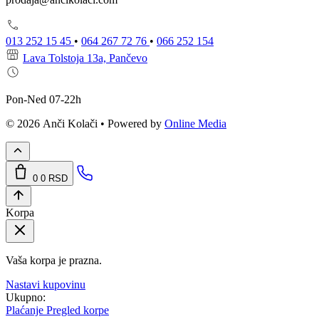
013 252 15 45
•
064 267 72 76
•
066 252 154
Lava Tolstoja 13a, Pančevo
Pon-Ned 07-22h
© 2026 Anči Kolači • Powered by
Online Media
0
0 RSD
Korpa
Vaša korpa je prazna.
Nastavi kupovinu
Ukupno:
Plaćanje
Pregled korpe