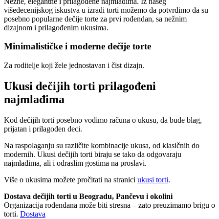
Nežne, elegantne i prilagođene najmlađima. Iz našeg
višedecenijskog iskustva u izradi torti možemo da potvrdimo da su
posebno popularne dečije torte za prvi rođendan, sa nežnim
dizajnom i prilagođenim ukusima.
Minimalističke i moderne dečije torte
Za roditelje koji žele jednostavan i čist dizajn.
Ukusi dečijih torti prilagođeni
najmlađima
Kod dečijih torti posebno vodimo računa o ukusu, da bude blag,
prijatan i prilagođen deci.
Na raspolaganju su različite kombinacije ukusa, od klasičnih do
modernih. Ukusi dečijih torti biraju se tako da odgovaraju
najmlađima, ali i odraslim gostima na proslavi.
Više o ukusima možete pročitati na stranici
ukusi torti
.
Dostava dečijih torti u Beogradu, Pančevu i okolini
Organizacija rođendana može biti stresna – zato preuzimamo brigu o
torti.
Dostava