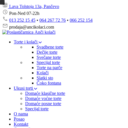
Lava Tolstoja 13a, Pančevo
Pon-Ned 07-22h
013 252 15 45
•
064 267 72 76
•
066 252 154
prodaja@ancikolaci.com
Torte i kolači
Svadbene torte
Dečije torte
Svečane torte
Specijal torte
Torte na parče
Kolači
Slatki sto
Čoko fontana
Ukusi torti
Domaće klasične torte
Domaće voćne torte
Domaće posne torte
Specijal torte
O nama
Posao
Kontakt