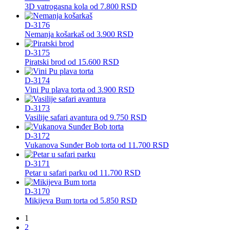
3D vatrogasna kola
od
7.800
RSD
D-3176
Nemanja košarkaš
od
3.900
RSD
D-3175
Piratski brod
od
15.600
RSD
D-3174
Vini Pu plava torta
od
3.900
RSD
D-3173
Vasilije safari avantura
od
9.750
RSD
D-3172
Vukanova Sunđer Bob torta
od
11.700
RSD
D-3171
Petar u safari parku
od
11.700
RSD
D-3170
Mikijeva Bum torta
od
5.850
RSD
1
2