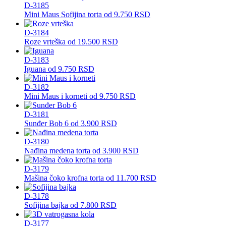
D-3185
Mini Maus Sofijina torta
od
9.750
RSD
D-3184
Roze vrteška
od
19.500
RSD
D-3183
Iguana
od
9.750
RSD
D-3182
Mini Maus i korneti
od
9.750
RSD
D-3181
Sunđer Bob 6
od
3.900
RSD
D-3180
Nađina medena torta
od
3.900
RSD
D-3179
Mašina čoko krofna torta
od
11.700
RSD
D-3178
Sofijina bajka
od
7.800
RSD
D-3177