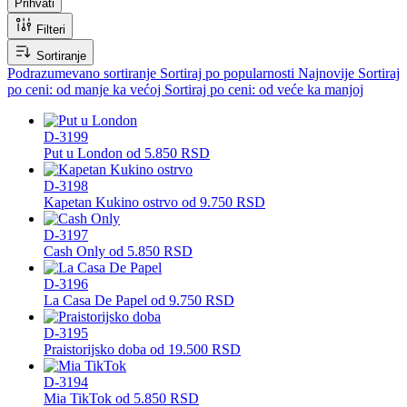
Prihvati
Filteri
Sortiranje
Podrazumevano sortiranje
Sortiraj po popularnosti
Najnovije
Sortiraj
po ceni: od manje ka većoj
Sortiraj po ceni: od veće ka manjoj
D-3199
Put u London
od
5.850
RSD
D-3198
Kapetan Kukino ostrvo
od
9.750
RSD
D-3197
Cash Only
od
5.850
RSD
D-3196
La Casa De Papel
od
9.750
RSD
D-3195
Praistorijsko doba
od
19.500
RSD
D-3194
Mia TikTok
od
5.850
RSD