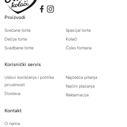
Proizvodi
Svečane torte
Specijal torte
Dečije torte
Kolači
Svadbene torte
Čoko fontana
Korisnički servis
Uslovi korišćenja i politika
Najčešća pitanja
privatnosti
Načini plaćanja
Dostava
Reklamacije
Kontakt
O nama