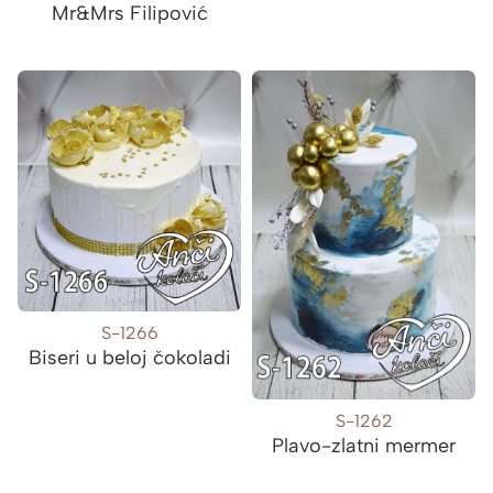
Mr&Mrs Filipović
S-1266
Biseri u beloj čokoladi
S-1262
Plavo-zlatni mermer