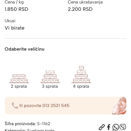
Cena / kg
Cena ukrašavanja
1.850
RSD
2.200
RSD
Ukusi
Vi birate
Odaberite veličinu
2 sprata
3 sprata
4 sprata
Ili pozovite
013 2521 545
Šifra proizvoda:
S-1162
Kategorija:
Svečane torte