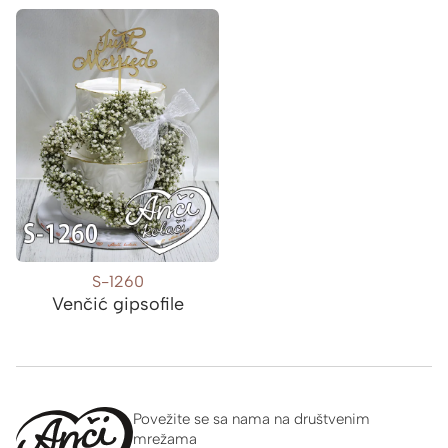
S-1260
Venčić gipsofile
Povežite se sa nama na društvenim
mrežama