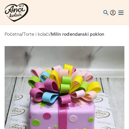
Početna
/
Torte i kolači
/
Milin rođendanski poklon