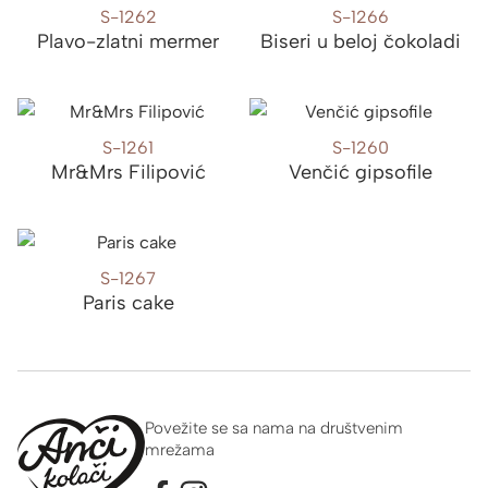
S-1262
S-1266
Plavo-zlatni mermer
Biseri u beloj čokoladi
S-1261
S-1260
Mr&Mrs Filipović
Venčić gipsofile
S-1267
Paris cake
Povežite se sa nama na društvenim
mrežama