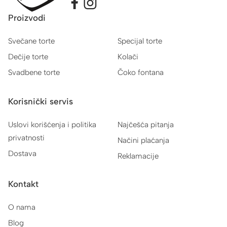
Proizvodi
Svečane torte
Specijal torte
Dečije torte
Kolači
Svadbene torte
Čoko fontana
Korisnički servis
Uslovi korišćenja i politika
Najčešća pitanja
privatnosti
Načini plaćanja
Dostava
Reklamacije
Kontakt
O nama
Blog