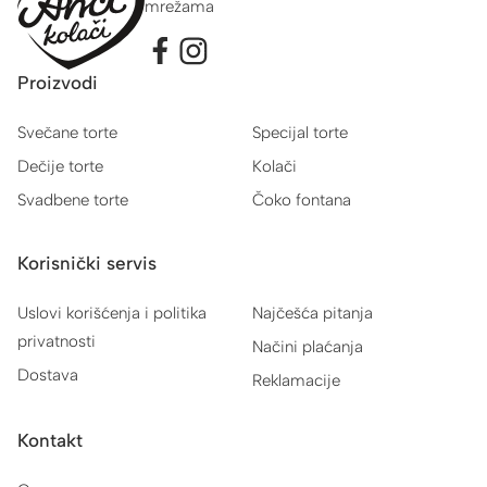
mrežama
Proizvodi
Svečane torte
Specijal torte
Dečije torte
Kolači
Svadbene torte
Čoko fontana
Korisnički servis
Uslovi korišćenja i politika
Najčešća pitanja
privatnosti
Načini plaćanja
Dostava
Reklamacije
Kontakt