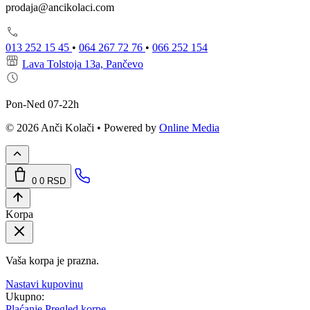
prodaja@ancikolaci.com
013 252 15 45
•
064 267 72 76
•
066 252 154
Lava Tolstoja 13a, Pančevo
Pon-Ned 07-22h
© 2026 Anči Kolači • Powered by
Online Media
0
0 RSD
Korpa
Vaša korpa je prazna.
Nastavi kupovinu
Ukupno:
Plaćanje
Pregled korpe