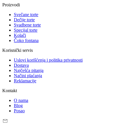
Proizvodi
Svečane torte
Dečije torte
Svadbene torte
Specijal torte
Kolači
Čoko fontana
Korisnički servis
Uslovi korišćenja i politika privatnosti
Dostava
Najčešća pitanja
Načini plaćanja
Reklamacije
Kontakt
O nama
Blog
Posao