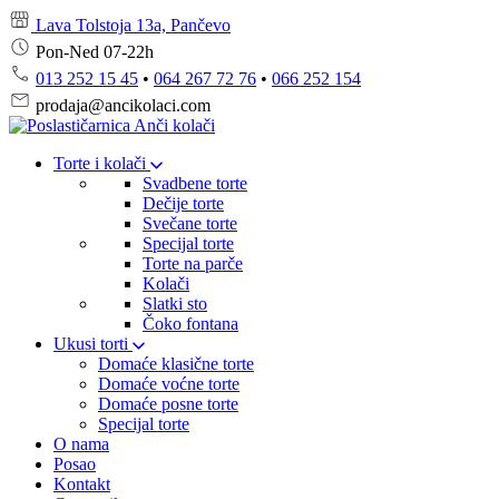
Lava Tolstoja 13a, Pančevo
Pon-Ned 07-22h
013 252 15 45
•
064 267 72 76
•
066 252 154
prodaja@ancikolaci.com
Torte i kolači
Svadbene torte
Dečije torte
Svečane torte
Specijal torte
Torte na parče
Kolači
Slatki sto
Čoko fontana
Ukusi torti
Domaće klasične torte
Domaće voćne torte
Domaće posne torte
Specijal torte
O nama
Posao
Kontakt