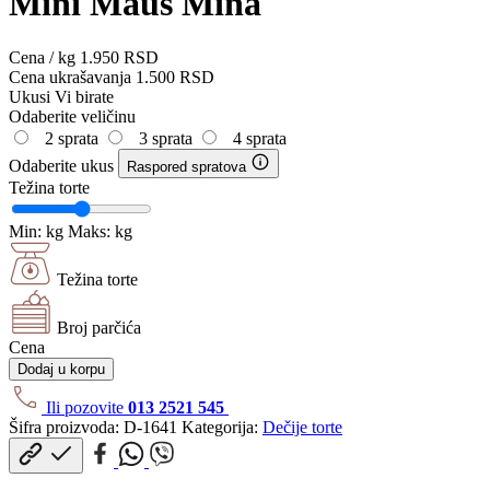
Mini Maus Mina
Cena / kg
1.950
RSD
Cena ukrašavanja
1.500
RSD
Ukusi
Vi birate
Odaberite veličinu
2 sprata
3 sprata
4 sprata
Odaberite ukus
Raspored spratova
Težina torte
Min:
kg
Maks:
kg
Težina torte
Broj parčića
Cena
Dodaj u korpu
Ili pozovite
013 2521 545
Šifra proizvoda:
D-1641
Kategorija:
Dečije torte