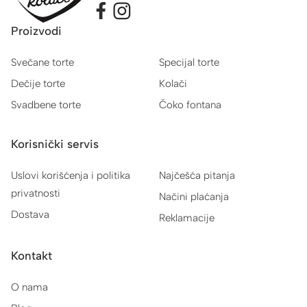
Proizvodi
Svečane torte
Specijal torte
Dečije torte
Kolači
Svadbene torte
Čoko fontana
Korisnički servis
Uslovi korišćenja i politika
Najčešća pitanja
privatnosti
Načini plaćanja
Dostava
Reklamacije
Kontakt
O nama