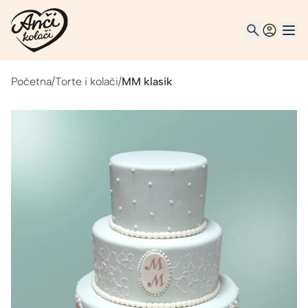
Početna
/
Torte i kolači
/
MM klasik