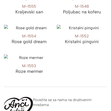
M-1555
M-1548
Kraljevski san
Poljubac na koferu
M-1554
M-1552
Rose gold dream
Kristalni pingvini
M-1553
Roze mermer
Povežite se sa nama na društvenim
mrežama