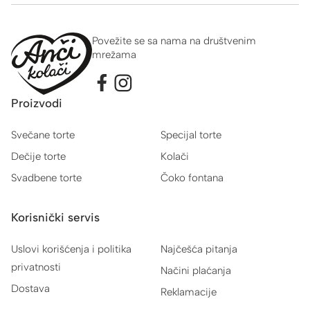
Povežite se sa nama na društvenim
mrežama
Proizvodi
Svečane torte
Specijal torte
Dečije torte
Kolači
Svadbene torte
Čoko fontana
Korisnički servis
Uslovi korišćenja i politika
Najčešća pitanja
privatnosti
Načini plaćanja
Dostava
Reklamacije