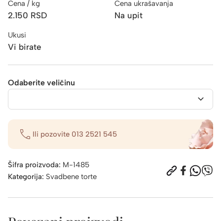
Cena / kg
Cena ukrašavanja
2.150
RSD
Na upit
Ukusi
Vi birate
Odaberite veličinu
Ili pozovite
013 2521 545
Šifra proizvoda:
M-1485
Kategorija:
Svadbene torte