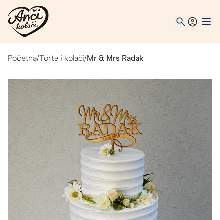
Početna
/
Torte i kolači
/
Mr & Mrs Radak