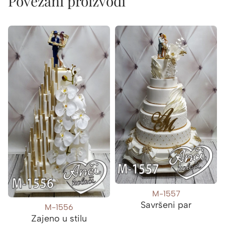
Povezani proizvodi
M-1557
Savršeni par
M-1556
Zajeno u stilu