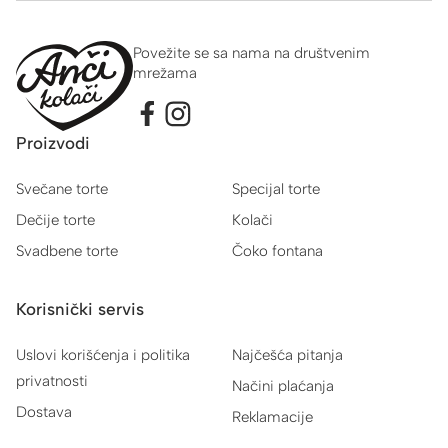
Povežite se sa nama na društvenim
mrežama
Proizvodi
Svečane torte
Specijal torte
Dečije torte
Kolači
Svadbene torte
Čoko fontana
Korisnički servis
Uslovi korišćenja i politika
Najčešća pitanja
privatnosti
Načini plaćanja
Dostava
Reklamacije