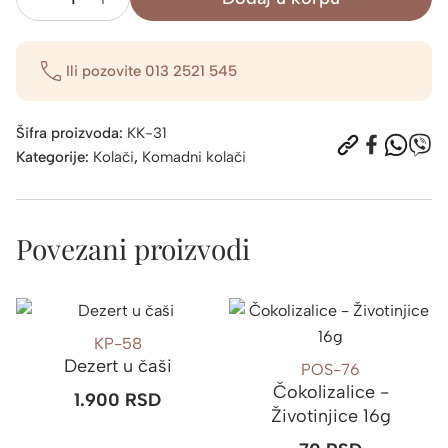
Mus
bela
čok.-
Ili pozovite
013 2521 545
crna
ribizla
130g
Šifra proizvoda:
KK-31
količina
Kategorije:
Kolači
,
Komadni kolači
Povezani proizvodi
KP-58
Dezert u čaši
POS-76
Čokolizalice -
1.900
RSD
Životinjice 16g