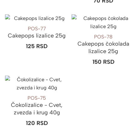
70
RSD
POS-77
Cakepops lizalice 25g
POS-78
Cakepops čokolada
125
RSD
lizalice 25g
150
RSD
POS-75
Čokolizalice - Cvet,
zvezda i krug 40g
120
RSD