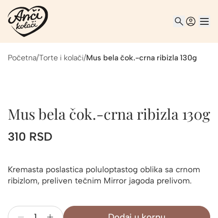
Početna
/
Torte i kolači
/
Mus bela čok.-crna ribizla 130g
Mus bela čok.-crna ribizla 130g
310
RSD
Kremasta poslastica poluloptastog oblika sa crnom
ribizlom, preliven tečnim Mirror jagoda prelivom.
Dodaj u korpu