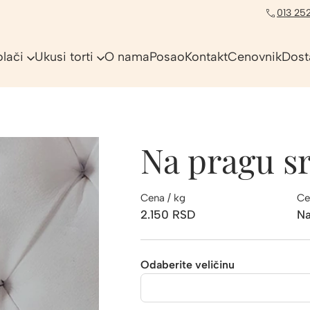
013 252
olači
Ukusi torti
O nama
Posao
Kontakt
Cenovnik
Dost
Na pragu s
Cena / kg
Ce
2.150
RSD
Na
Odaberite veličinu