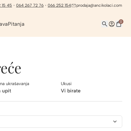
 15 45
•
064 267 72 76
•
066 252 154
prodaja@ancikolaci.com
0
ava
Pitanja
reće
na ukrašavanja
Ukusi
 upit
Vi birate