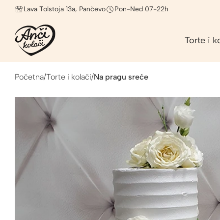
Lava Tolstoja 13a, Pančevo
Pon-Ned 07-22h
Torte i k
Početna
/
Torte i kolači
/
Na pragu sreće