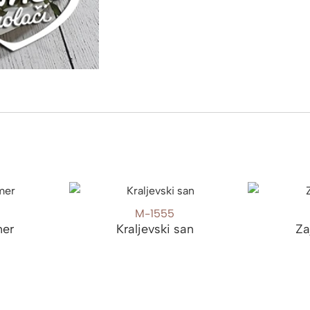
M-1555
mer
Kraljevski san
Za