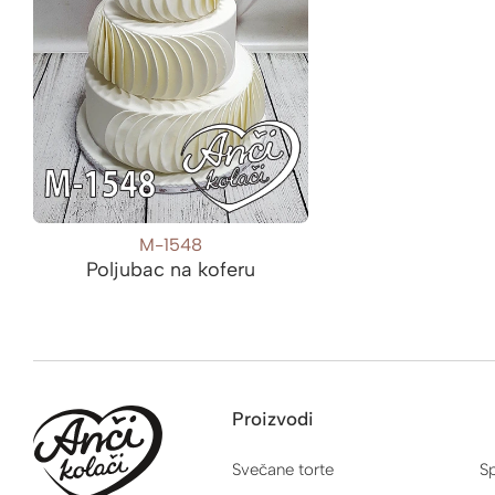
M-1548
Poljubac na koferu
Proizvodi
Svečane torte
Sp