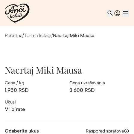
Početna
/
Torte i kolači
/
Nacrtaj Miki Mausa
Nacrtaj Miki Mausa
Cena / kg
Cena ukrašavanja
1.950
RSD
3.600
RSD
Ukusi
Vi birate
Odaberite ukus
Raspored spratova