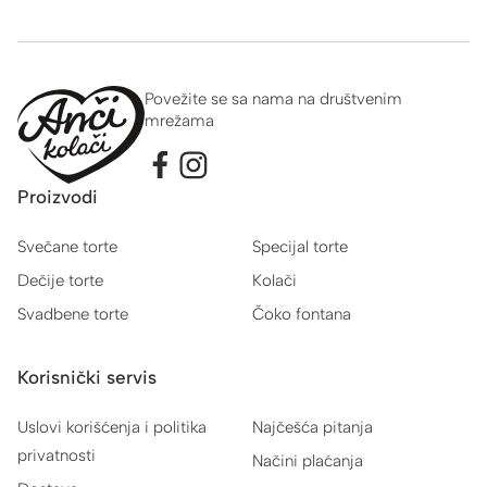
Povežite se sa nama na društvenim
mrežama
Proizvodi
Svečane torte
Specijal torte
Dečije torte
Kolači
Svadbene torte
Čoko fontana
Korisnički servis
Uslovi korišćenja i politika
Najčešća pitanja
privatnosti
Načini plaćanja