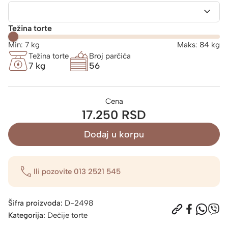
Težina torte
Min:
7
kg
Maks:
84
kg
Težina torte
Broj parčića
7 kg
56
Cena
17.250 RSD
Dodaj u korpu
Ili pozovite
013 2521 545
Šifra proizvoda:
D-2498
Kategorija:
Dečije torte