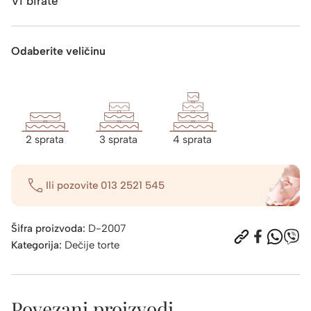
Vi birate
Odaberite veličinu
2 sprata
3 sprata
4 sprata
Ili pozovite
013 2521 545
Šifra proizvoda:
D-2007
Kategorija:
Dečije torte
Povezani proizvodi