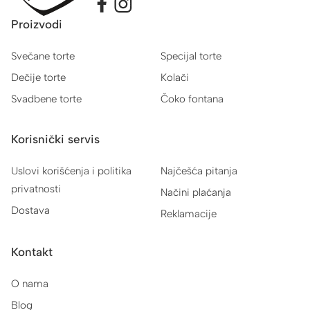
Proizvodi
Svečane torte
Specijal torte
Dečije torte
Kolači
Svadbene torte
Čoko fontana
Korisnički servis
Uslovi korišćenja i politika
Najčešća pitanja
privatnosti
Načini plaćanja
Dostava
Reklamacije
Kontakt
O nama
Blog