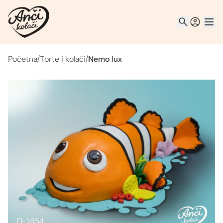
Početna
/
Torte i kolači
/
Nemo lux