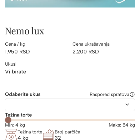
Nemo lux
Cena / kg
Cena ukrašavanja
1.950
RSD
2.200
RSD
Ukusi
Vi birate
Odaberite ukus
Raspored spratova
Težina torte
Min:
4
kg
Maks:
84
kg
Težina torte
Broj parčića
4 kg
32