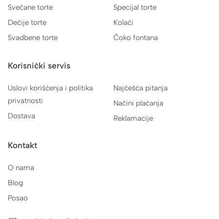
Svečane torte
Specijal torte
Dečije torte
Kolači
Svadbene torte
Čoko fontana
Korisnički servis
Uslovi korišćenja i politika
Najčešća pitanja
privatnosti
Načini plaćanja
Dostava
Reklamacije
Kontakt
O nama
Blog
Posao