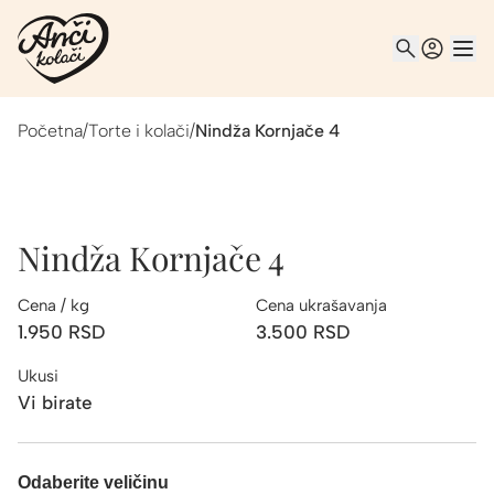
Početna
/
Torte i kolači
/
Nindža Kornjače 4
Nindža Kornjače 4
Cena / kg
Cena ukrašavanja
1.950
RSD
3.500
RSD
Ukusi
Vi birate
Odaberite veličinu