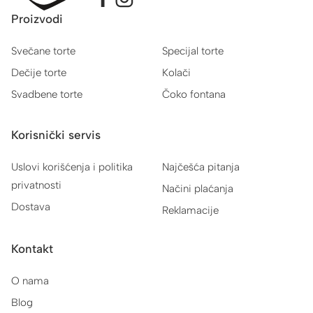
Proizvodi
Svečane torte
Specijal torte
Dečije torte
Kolači
Svadbene torte
Čoko fontana
Korisnički servis
Uslovi korišćenja i politika
Najčešća pitanja
privatnosti
Načini plaćanja
Dostava
Reklamacije
Kontakt
O nama
Blog