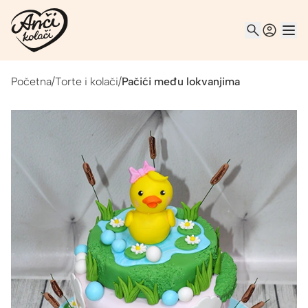
Početna
/
Torte i kolači
/
Pačići među lokvanjima