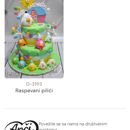
D-3193
Raspevani pilići
Povežite se sa nama na društvenim
mrežama