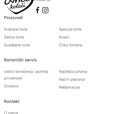
Proizvodi
Svečane torte
Specijal torte
Dečije torte
Kolači
Svadbene torte
Čoko fontana
Korisnički servis
Uslovi korišćenja i politika
Najčešća pitanja
privatnosti
Načini plaćanja
Dostava
Reklamacije
Kontakt
O nama