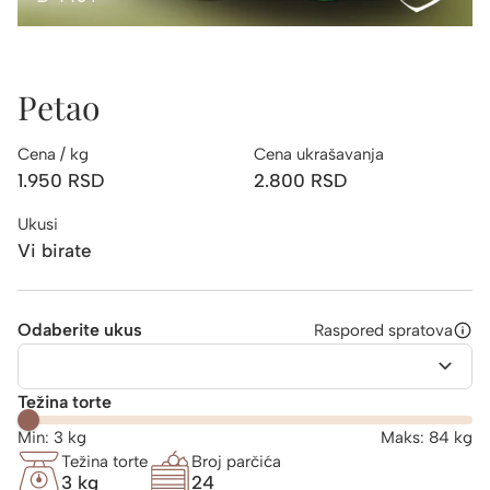
Petao
Cena / kg
Cena ukrašavanja
1.950
RSD
2.800
RSD
Ukusi
Vi birate
Odaberite ukus
Raspored spratova
Težina torte
Min:
3
kg
Maks:
84
kg
Težina torte
Broj parčića
3 kg
24