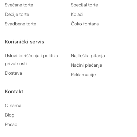
Svečane torte
Specijal torte
Dečije torte
Kolači
Svadbene torte
Čoko fontana
Korisnički servis
Uslovi korišćenja i politika
Najčešća pitanja
privatnosti
Načini plaćanja
Dostava
Reklamacije
Kontakt
O nama
Blog
Posao