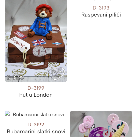
D-3193
Raspevani pilići
D-3199
Put u London
D-3192
Bubamarini slatki snovi