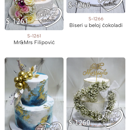
S-1266
Biseri u beloj čokoladi
S-1261
Mr&Mrs Filipović