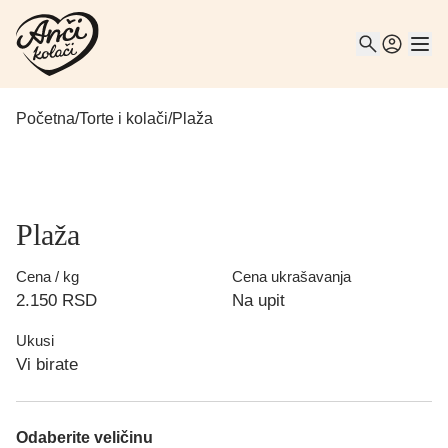
Početna
/
Torte i kolači
/
Plaža
Plaža
Cena / kg
Cena ukrašavanja
2.150
RSD
Na upit
Ukusi
Vi birate
Odaberite veličinu