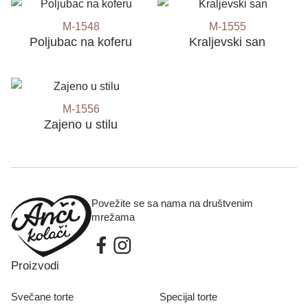
M-1548
M-1555
Poljubac na koferu
Kraljevski san
M-1556
Zajeno u stilu
Povežite se sa nama na društvenim
mrežama
Proizvodi
Svečane torte
Specijal torte