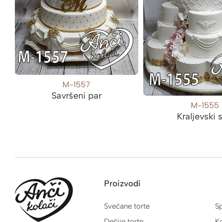
M-1557
Savršeni par
M-1555
Kraljevski 
Proizvodi
Svečane torte
Sp
Dečije torte
Ko