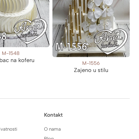
M-1548
ubac na koferu
M-1556
Zajeno u stilu
Kontakt
ivatnosti
O nama
Blog