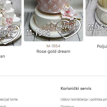
M-1554
Polj
Rose gold dream
san
Korisnički servis
ecijal torte
Uslovi korišćenja i politika pr
lači
Dostava