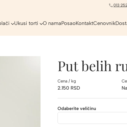
013 252
olači
Ukusi torti
O nama
Posao
Kontakt
Cenovnik
Dost
Put belih r
Cena / kg
Ce
2.150
RSD
Na
Odaberite veličinu