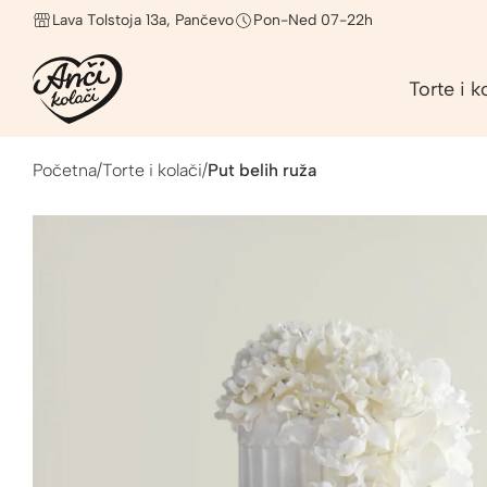
Lava Tolstoja 13a, Pančevo
Pon-Ned 07-22h
Torte i k
Početna
/
Torte i kolači
/
Put belih ruža