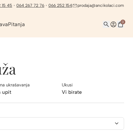
 15 45
•
064 267 72 76
•
066 252 154
prodaja@ancikolaci.com
0
ava
Pitanja
uža
na ukrašavanja
Ukusi
 upit
Vi birate