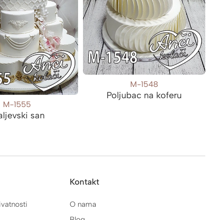
M-1548
Poljubac na koferu
M-1555
aljevski san
Kontakt
ivatnosti
O nama
Blog