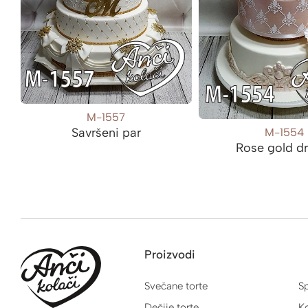
M-1557
Savršeni par
M-1554
Rose gold d
Proizvodi
Svečane torte
Sp
Dečije torte
Ko