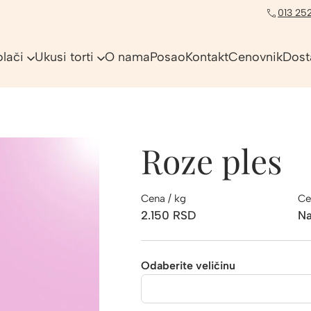
013 252
olači
Ukusi torti
O nama
Posao
Kontakt
Cenovnik
Dost
Roze ples
Cena / kg
Ce
2.150
RSD
Na
Odaberite veličinu