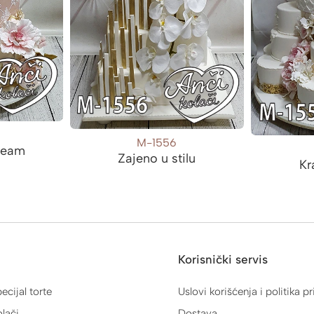
M-1556
ream
Zajeno u stilu
Kr
Korisnički servis
ecijal torte
Uslovi korišćenja i politika pr
lači
Dostava