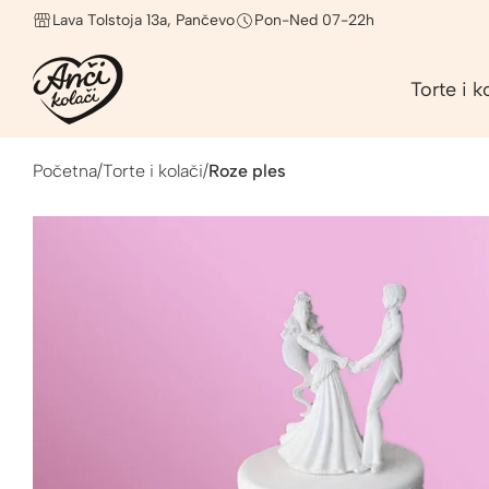
Lava Tolstoja 13a, Pančevo
Pon-Ned 07-22h
Torte i k
Početna
/
Torte i kolači
/
Roze ples