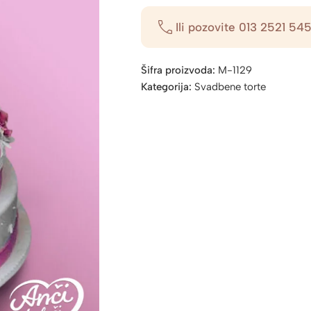
Ili pozovite
013 2521 54
Šifra proizvoda:
M-1129
Kategorija:
Svadbene torte