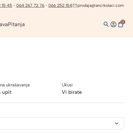
 15 45
•
064 267 72 76
•
066 252 154
prodaja@ancikolaci.com
0
ava
Pitanja
na ukrašavanja
Ukusi
 upit
Vi birate