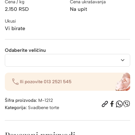
Cena / kg
Cena ukrašavanja
2.150
RSD
Na upit
Ukusi
Vi birate
Odaberite veličinu
Ili pozovite
013 2521 545
Šifra proizvoda:
M-1212
Kategorija:
Svadbene torte