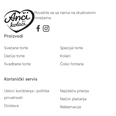
Povežite se sa nama na društvenim
mrežama
Proizvodi
Svečane torte
Specijal torte
Dečije torte
Kolači
Svadbene torte
Čoko fontana
Korisnički servis
Uslovi korišćenja i politika
Najčešća pitanja
privatnosti
Načini plaćanja
Dostava
Reklamacije