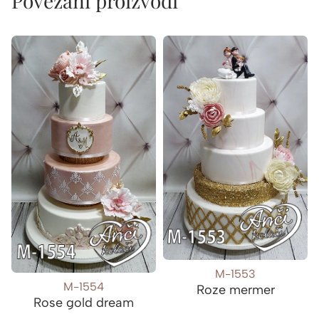
Povezani proizvodi
M-1553
M-1554
Roze mermer
Rose gold dream