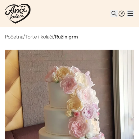
Početna
/
Torte i kolači
/
Ružin grm